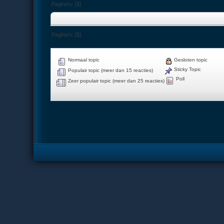
Pagina's: [
1
]
Pagina's: [
1
]
Normaal topic
Gesloten topic
Sticky Topic
Populair topic (meer dan 15 reacties)
Poll
Zeer populair topic (meer dan 25 reacties)