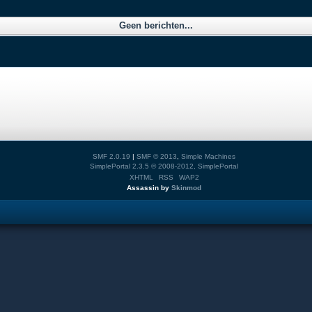
Geen berichten...
SMF 2.0.19
|
SMF © 2013
,
Simple Machines
SimplePortal 2.3.5 © 2008-2012, SimplePortal
XHTML
RSS
WAP2
Assassin by
Skinmod