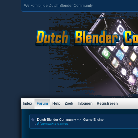
Welkom bij de Dutch Blender Community
Index
Forum
Help
Zoek
Inloggen
Registreren
Dutch Blender Community
-->
Game Engine
Afgemaakte games