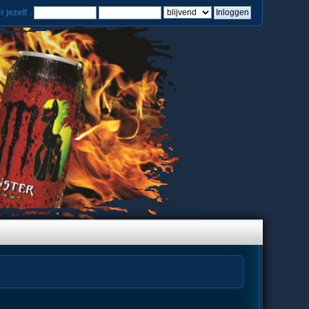
r jezelf
.