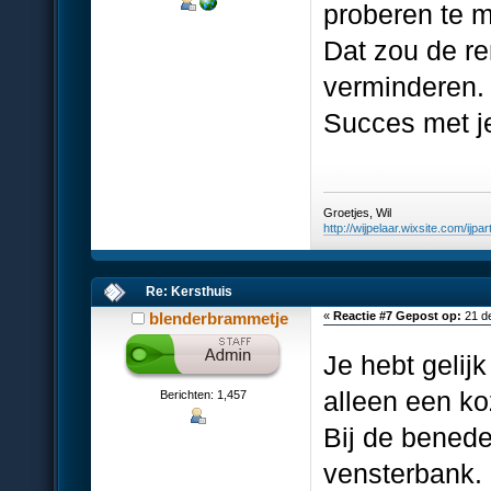
proberen te 
Dat zou de re
verminderen.
Succes met je
Groetjes, Wil
http://wijpelaar.wixsite.com/ijpar
Re: Kersthuis
blenderbrammetje
«
Reactie #7 Gepost op:
21 d
Je hebt gelij
alleen een ko
Berichten: 1,457
Bij de bened
vensterbank. 