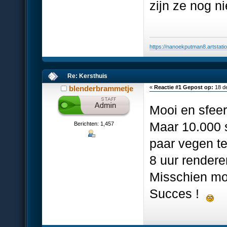
zijn ze nog ni
https://nanoekputman8.artstati
Re: Kersthuis
blenderbrammetje
«
Reactie #1 Gepost op:
18 d
Mooi en sfeer
Maar 10.000 s
Berichten: 1,457
paar vegen te 
8 uur rendere
Misschien mo
Succes !