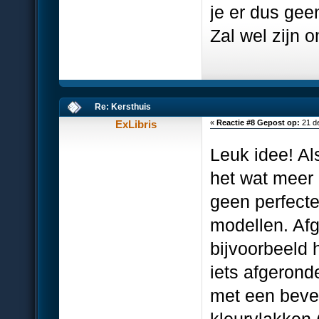
je er dus gee
Zal wel zijn 
Re: Kersthuis
ExLibris
«
Reactie #8 Gepost op:
21 d
Leuk idee! Al
het wat meer 
geen perfecte
modellen. Af
bijvoorbeeld h
iets afgerond
met een bevel
kleurvlakken 