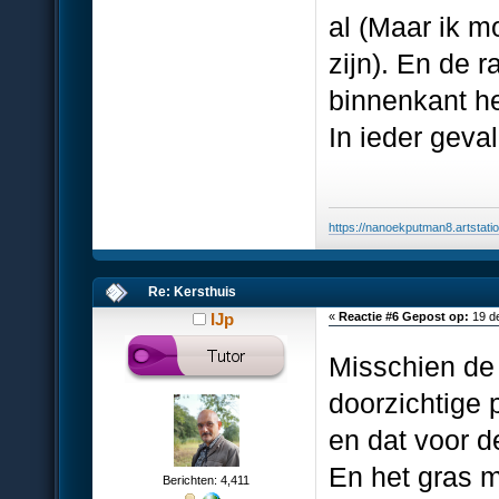
al (Maar ik m
zijn). En de 
binnenkant he
In ieder geva
https://nanoekputman8.artstati
Re: Kersthuis
IJp
«
Reactie #6 Gepost op:
19 d
Misschien de
doorzichtige 
en dat voor d
En het gras 
Berichten: 4,411