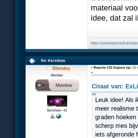
materiaal voo
idee, dat zal
https://nanoekputman8.artstati
Re: Kersthuis
Blendey
«
Reactie #10 Gepost op:
21 
»
Member
Citaat van: Ex
Leuk idee! Als 
meer realisme t
Berichten: 43
graden hoeken g
scherp mes bijv
iets afgeronde 