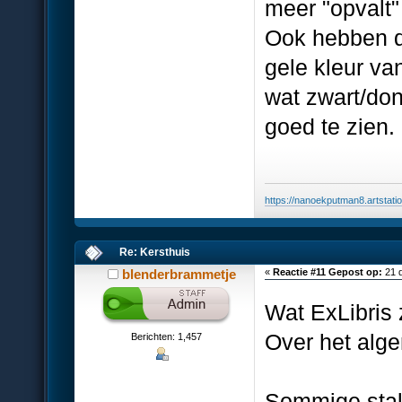
meer "opvalt" 
Ook hebben d
gele kleur va
wat zwart/don
goed te zien.
https://nanoekputman8.artstati
Re: Kersthuis
blenderbrammetje
«
Reactie #11 Gepost op:
21 d
Wat ExLibris 
Over het alg
Berichten: 1,457
Sommige stal