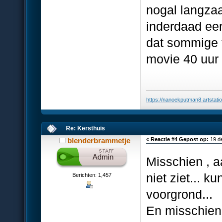
nogal langzaa
inderdaad een
dat sommige 
movie 40 uu
https://nanoekputman8.artstati
Re: Kersthuis
blenderbrammetje
«
Reactie #4 Gepost op:
19 d
Misschien , 
niet ziet... 
Berichten: 1,457
voorgrond...
En misschien 