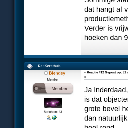
dat hangt af 
productiemet
Verder is vrij
hoeken dan 9
Re: Kersthuis
Blendey
«
Reactie #12 Gepost op:
21 
»
Member
Ja inderdaad,
is dat objec
grote bevel h
Berichten: 43
dan natuurlij
heel rond...