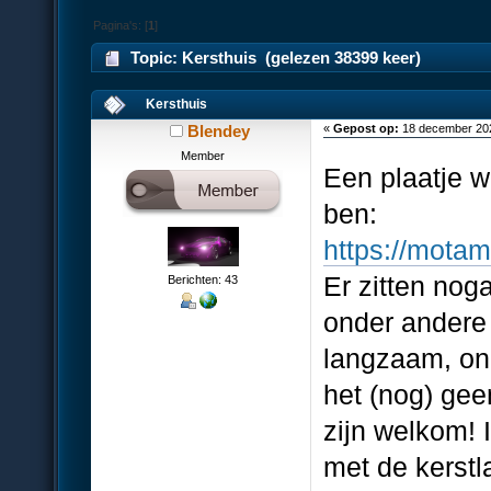
Pagina's: [
1
]
Topic: Kersthuis (gelezen 38399 keer)
Kersthuis
Blendey
«
Gepost op:
18 december 202
Member
Een plaatje w
ben:
https://motam
Er zitten nog
Berichten: 43
onder andere
langzaam, ong
het (nog) gee
zijn welkom! 
met de kerstl