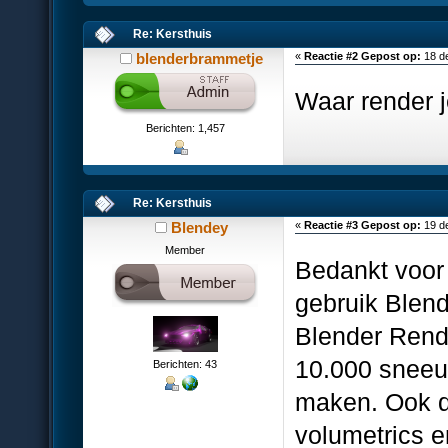
Re: Kersthuis
blenderbrammetje
«
Reactie #2 Gepost op:
18 d
Waar render j
Berichten: 1,457
Re: Kersthuis
Blendey
«
Reactie #3 Gepost op:
19 d
Member
Bedankt voor 
gebruik Blend
Blender Rende
10.000 sneeu
Berichten: 43
maken. Ook d
volumetrics e