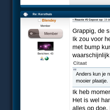
Re: Kersthuis
Blendey
«
Reactie #5 Gepost op:
19 d
Member
Grappig, de s
Ik zou voor h
met bump kun
waarschijnlijk
Berichten: 43
Citaat
Anders kun je 
mooier plaatje.
Ik heb moment
Het is wel ha
alles op doe,