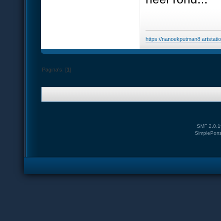
https://nanoekputman8.artstati
Pagina's: [
1
]
SMF 2.0.1
SimplePort