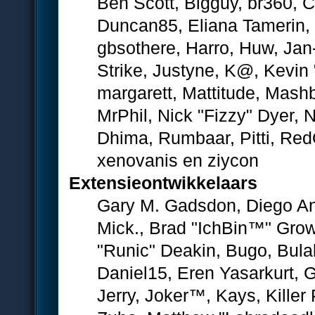
Ben Scott, Bigguy, br360, 
Duncan85, Eliana Tamerin, 
gbsothere, Harro, Huw, Jan
Strike, Justyne, K@, Kevin 
margarett, Mattitude, Mashby
MrPhil, Nick "Fizzy" Dyer, 
Dhima, Rumbaar, Pitti, Re
xenovanis en ziycon
Extensieontwikkelaars
Gary M. Gadsdon, Diego An
Mick., Brad "IchBin™" Gro
"Runic" Deakin, Bugo, Bula
Daniel15, Eren Yasarkurt,
Jerry, Joker™, Kays, Kille