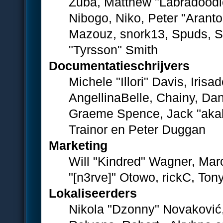
Zuba, Matthew "Labradoodl
Nibogo, Niko, Peter "Aranto
Mazouz, snork13, Spuds, S
"Tyrsson" Smith
Documentatieschrijvers
Michele "Illori" Davis, Iris
AngellinaBelle, Chainy, Dan
Graeme Spence, Jack "akab
Trainor en Peter Duggan
Marketing
Will "Kindred" Wagner, Mar
"[n3rve]" Otowo, rickC, Ton
Lokaliseerders
Nikola "Dzonny" Novaković