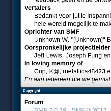
Vertalers
Bedankt voor jullie inspan
hele wereld mogelijk te ma
Oprichter van SMF
Unknown W. "[Unknown]" B
Oorspronkelijke projectleider
Jeff Lewis, Joseph Fung e
In loving memory of
Crip, K@, metallica48423 
En aan iedereen die we gemist
Copyright
Forum
SMF 2.0.19
|
SMF © 2013
,