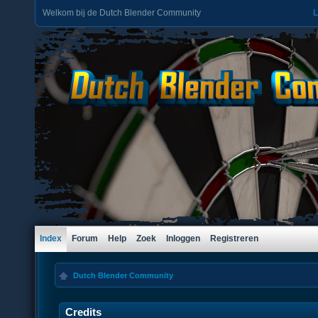
Welkom bij de Dutch Blender Community
L
Index
Forum
Help
Zoek
Inloggen
Registreren
Dutch Blender Community
Credits