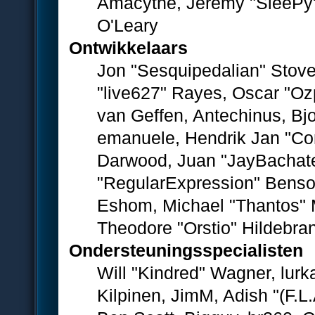
Amacythe, Jeremy "SleePy"
O'Leary
Ontwikkelaars
Jon "Sesquipedalian" Stove
"live627" Rayes, Oscar "O
van Geffen, Antechinus, Bjo
emanuele, Hendrik Jan "Co
Darwood, Juan "JayBachate
"RegularExpression" Benso
Eshom, Michael "Thantos" M
Theodore "Orstio" Hildebran
Ondersteuningsspecialisten
Will "Kindred" Wagner, lurka
Kilpinen, JimM, Adish "(F.L.