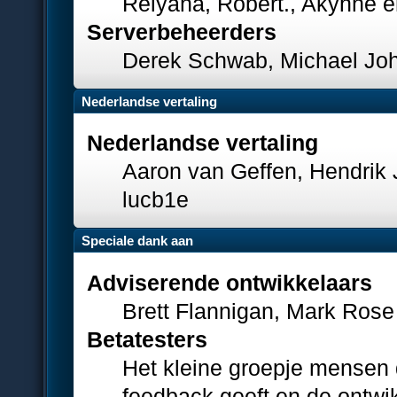
Relyana, Robert., Akyhne 
Serverbeheerders
Derek Schwab, Michael Joh
Nederlandse vertaling
Nederlandse vertaling
Aaron van Geffen, Hendrik J
lucb1e
Speciale dank aan
Adviserende ontwikkelaars
Brett Flannigan, Mark Ros
Betatesters
Het kleine groepje mensen 
feedback geeft en de ontwi