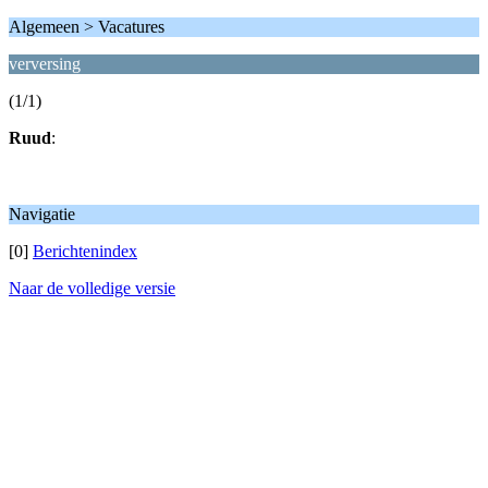
Algemeen > Vacatures
verversing
(1/1)
Ruud
:
Navigatie
[0]
Berichtenindex
Naar de volledige versie