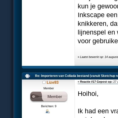
kun je gewoon
Inkscape een 
knikkeren, da
lijnenspel en 
voor gebruike
«
Laatst bewerkt op: 14 augus
Re: Importeren van Collada bestand (vanuit Sketchup n
Lize93
«
Reactie #17 Gepost op:
27 
Member
Hoihoi,
Berichten: 9
Ik had een vra