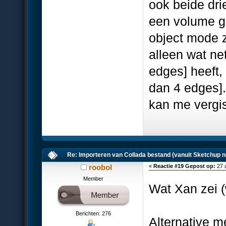
ook beide dri
een volume ge
object mode zi
alleen wat ne
edges] heeft,
dan 4 edges].
kan me vergi
Re: Importeren van Collada bestand (vanuit Sketchup n
roobol
«
Reactie #19 Gepost op:
27 
Member
Wat Xan zei 
Berichten: 276
Alternative m