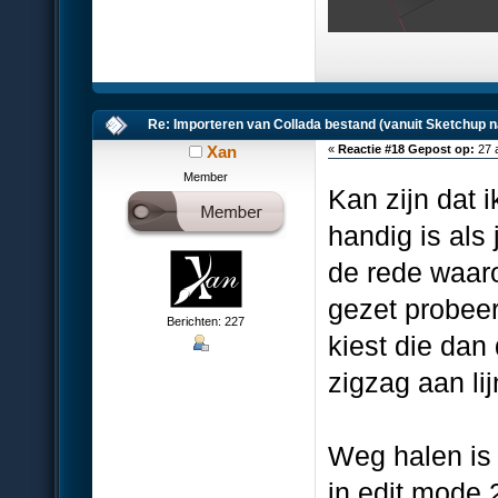
Re: Importeren van Collada bestand (vanuit Sketchup n
Xan
«
Reactie #18 Gepost op:
27 
Member
Kan zijn dat 
handig is als 
de rede waar
gezet probeer
Berichten: 227
kiest die dan 
zigzag aan li
Weg halen is
in edit mode 