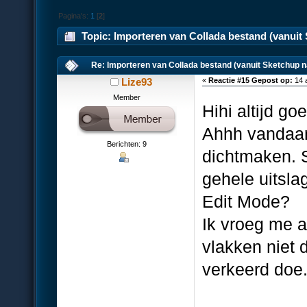
Pagina's:
1
[
2
]
Topic: Importeren van Collada bestand (vanuit
Re: Importeren van Collada bestand (vanuit Sketchup n
Lize93
«
Reactie #15 Gepost op:
14 
Member
Hihi altijd goe
Ahhh vandaar,
Berichten: 9
dichtmaken. S
gehele uitsla
Edit Mode?
Ik vroeg me a
vlakken niet 
verkeerd doe