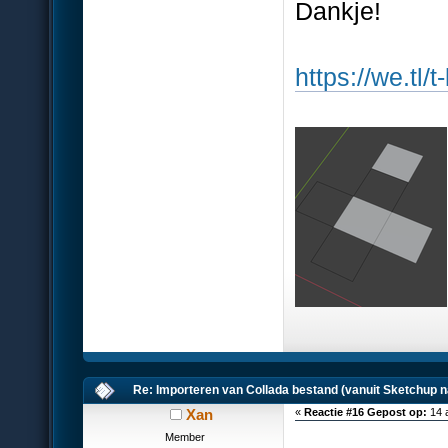
Dankje!
https://we.tl
Re: Importeren van Collada bestand (vanuit Sketchup n
Xan
«
Reactie #16 Gepost op:
14 
Member