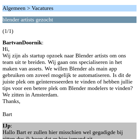
Algemeen > Vacatures
blender artists gezocht
(1/1)
BartvanDoornik
:
Hi,
Wij zijn als startup opzoek naar Blender artists om ons
team uit te breiden. Wij gaan ons specialiseren in het
maken van assets. We willen Blender als main app
gebruiken om zoveel mogelijk te automatiseren. Is dit de
juiste plek om geïnteresseerden te vinden of hebben jullie
tips voor een betere plek om Blender modelers te vinden?
We zitten in Amsterdam.
Thanks,
Bart
IJp
:
Hallo Bart er zullen hier misschien wel gegadigde bij
zitten dus ik hoop dat er hier iemand zit.