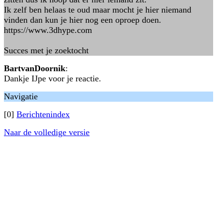
Ik zelf ben helaas te oud maar mocht je hier niemand
vinden dan kun je hier nog een oproep doen.
https://www.3dhype.com
Succes met je zoektocht
BartvanDoornik
:
Dankje IJpe voor je reactie.
Navigatie
[0]
Berichtenindex
Naar de volledige versie