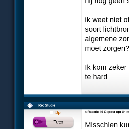
hij nog geen
ik weet niet o
soort lichtbr
algemene zon
moet zorgen
Ik kom zeker n
te hard
Re: Studie
IJp
«
Reactie #9 Gepost op:
04 ma
Misschien kun