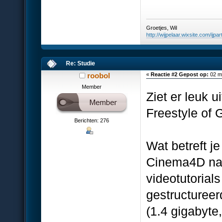
Groetjes, Wil
http://wijpelaar.wixsite.com/ijpar
Re: Studie
roobol
«
Reactie #2 Gepost op:
02 ma
Member
Ziet er leuk u
Freestyle of 
Berichten: 276
Wat betreft j
Cinema4D naa
videotutorial
gestructuree
(1.4 gigabyte