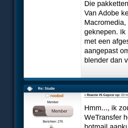
Die pakketten
Van Adobe ke
Macromedia, 
geknepen. Ik
met een afge
aangepast om
blender dan v
Re: Studie
roobol
«
Reactie #5 Gepost op:
03 ma
Member
Hmm..., ik zo
WeTransfer h
Berichten: 276
hotmail aanku