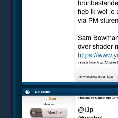
bronbestanden
heb ik wel je
via PM sturen
Sam Bowman h
over shader n
https://www.
«
Laatst bewerkt op: 02 maart 
met vriendelijke groet, kees.
Re: Studie
Xan
«
Reactie #3 Gepost op:
02 ma
Member
@IJp