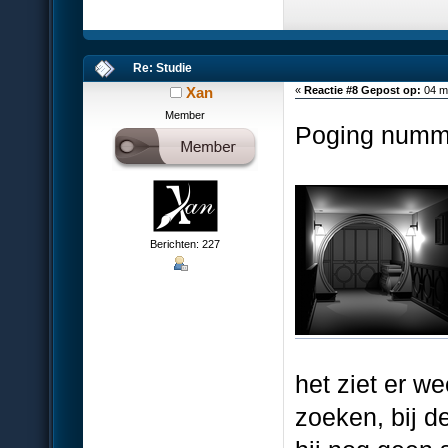
Re: Studie
Xan
«
Reactie #8 Gepost op:
04 ma
Member
Poging numm
Berichten: 227
het ziet er we
zoeken, bij d