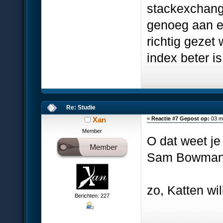
stackexchange
genoeg aan ee
richtig gezet 
index beter i
Re: Studie
Xan
«
Reactie #7 Gepost op:
03 ma
Member
O dat weet je
Sam Bowman 
zo, Katten wi
Berichten: 227