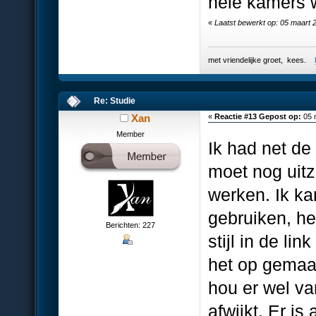
hele kamers wi
«
Laatst bewerkt op: 05 maart 
met vriendelijke groet, kees.
Re: Studie
Xan
«
Reactie #13 Gepost op:
05 
Member
Ik had net de 
moet nog uitz
werken. Ik ka
gebruiken, he
Berichten: 227
stijl in de li
het op gemaak
hou er wel v
afwijkt. Er is