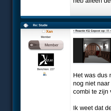
heb alleen de
Re: Studie
Xan
«
Reactie #11 Gepost op:
05 m
Member
Berichten: 227
Het was dus n
nog niet naar
combi te zijn
Ik weet dat d