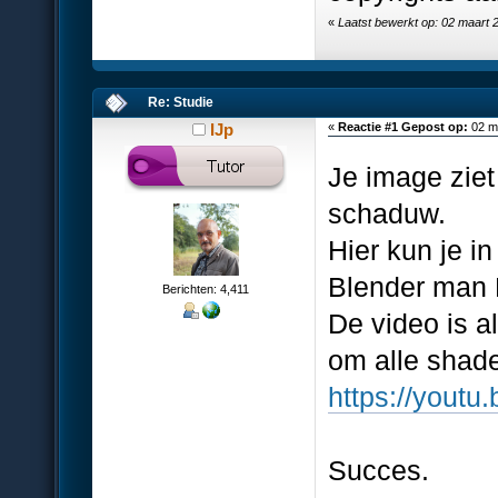
«
Laatst bewerkt op: 02 maart 
Re: Studie
IJp
«
Reactie #1 Gepost op:
02 ma
Je image ziet
schaduw.
Hier kun je i
Blender man 
Berichten: 4,411
De video is al
om alle shade
https://you
Succes.