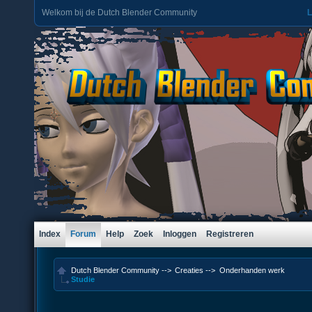
Welkom bij de Dutch Blender Community
L
Index
Forum
Help
Zoek
Inloggen
Registreren
Dutch Blender Community
-->
Creaties
-->
Onderhanden werk
Studie