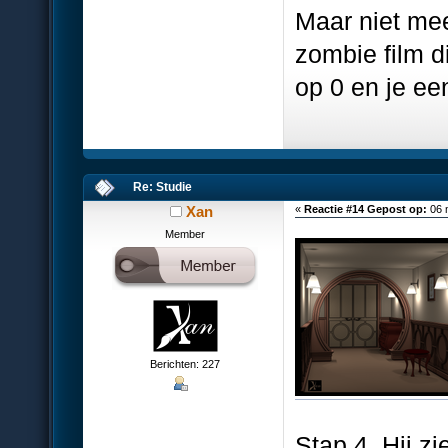
Maar niet mee
zombie film d
op 0 en je ee
Re: Studie
Xan
«
Reactie #14 Gepost op:
06 
Member
Berichten: 227
Stap 4. Hij zi