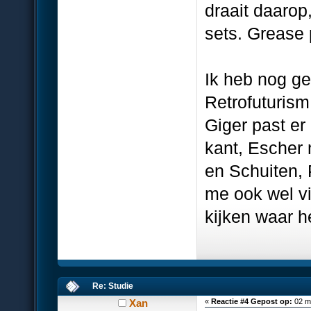
draait daarop,
sets. Grease 
Ik heb nog ge
Retrofuturism
Giger past er
kant, Escher 
en Schuiten, 
me ook wel vi
kijken waar h
Re: Studie
Xan
«
Reactie #4 Gepost op:
02 ma