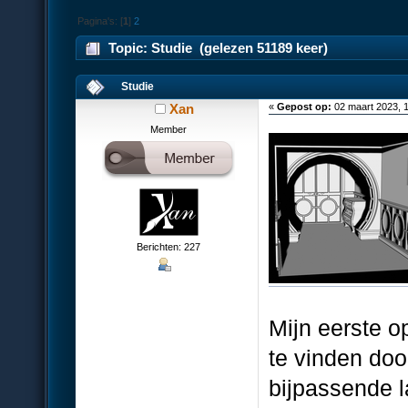
Pagina's: [
1
]
2
Topic: Studie (gelezen 51189 keer)
Studie
Xan
«
Gepost op:
02 maart 2023, 
Member
Berichten: 227
Mijn eerste 
te vinden doo
bijpassende 