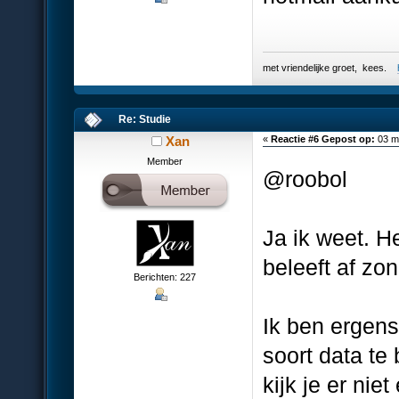
met vriendelijke groet, kees.
Re: Studie
Xan
«
Reactie #6 Gepost op:
03 ma
Member
@roobol
Ja ik weet. H
beleeft af zo
Berichten: 227
Ik ben ergens
soort data te
kijk je er nie