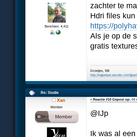
zachter te m
Hdri files ku
https://polyh
Berichten: 4,411
Als je op de s
gratis textur
Groetjes, Wil
http://wijpelaar.wixsite.com/ijpar
Re: Studie
Xan
«
Reactie #10 Gepost op:
04 
Member
@IJp
Ik was al een