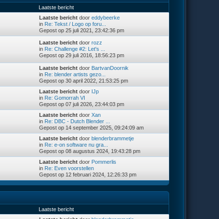
Laatste bericht
Laatste bericht
door
eddybeerke
in
Re: Tekst / Logo op foru...
Gepost op 25 juli 2021, 23:42:36 pm
Laatste bericht
door
rozz
in
Re: Challenge #2: Let's ...
Gepost op 29 juli 2016, 18:56:23 pm
Laatste bericht
door
BartvanDoornik
in
Re: blender artists gezo...
Gepost op 30 april 2022, 21:53:25 pm
Laatste bericht
door
IJp
in
Re: Gomorrah VI
Gepost op 07 juli 2026, 23:44:03 pm
Laatste bericht
door
Xan
in
Re: DBC - Dutch Blender ...
Gepost op 14 september 2025, 09:24:09 am
Laatste bericht
door
blenderbrammetje
in
Re: e-on software nu gra...
Gepost op 08 augustus 2024, 19:43:28 pm
Laatste bericht
door
Pommerlis
in
Re: Even voorstellen
Gepost op 12 februari 2024, 12:26:33 pm
Laatste bericht