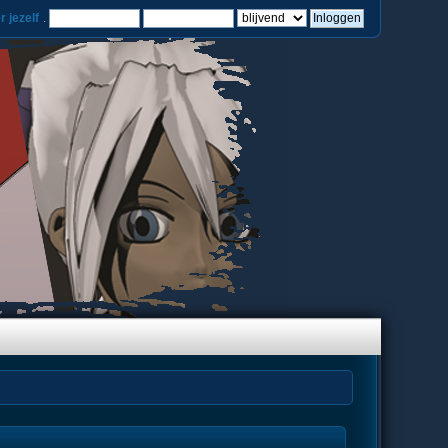
r jezelf
.