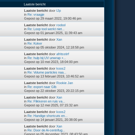
Laatste bericht
Laatste bericht
door
IJp
in
Re: vraagje
Gepost op 29 maart 2022, 19:00:46 pm
Laatste bericht
door
roobol
in
Re: Loop tool werkt niet...
Gepost op 01 januari 2025, 11:39:43 am
Laatste bericht
door
Xan
in
Re: Koker
Gepost op 05 oktober 2024, 12:18:58 pm
Laatste bericht
door
afritsstirf
in
Re: hulp bij UV unwrap +...
Gepost op 10 mei 2023, 18:04:00 pm
Laatste bericht
door
koos2
in
Re: Volume particles naa...
Gepost op 13 februari 2019, 10:46:52 am
Laatste bericht
door
Rookie Jan
in
Re: export naar Glb
Gepost op 22 oktober 2023, 20:22:15 pm
Laatste bericht
door
Xan
in
Re: Flikkeren en ruis va...
Gepost op 12 mei 2025, 07:15:32 am
Laatste bericht
door
koos2
in
Re: Handige shortcuts en...
Gepost op 14 januari 2021, 20:38:00 pm
Laatste bericht
door
Xan
in
Re: Door de Ai-centrifug...
Gepost op 05 december 2023, 08:43:50 am