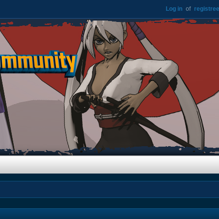
Log in
of
registree