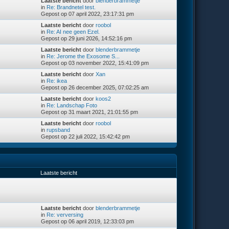
Laatste bericht
door
blenderbrammetje
in
Re: Brandnetel test.
Gepost op 07 april 2022, 23:17:31 pm
Laatste bericht
door
roobol
in
Re: AI nee geen Ezel.
Gepost op 29 juni 2026, 14:52:16 pm
Laatste bericht
door
blenderbrammetje
in
Re: Jerome the Exosome S...
Gepost op 03 november 2022, 15:41:09 pm
Laatste bericht
door
Xan
in
Re: ikea
Gepost op 26 december 2025, 07:02:25 am
Laatste bericht
door
koos2
in
Re: Landschap Foto
Gepost op 31 maart 2021, 21:01:55 pm
Laatste bericht
door
roobol
in
rupsband
Gepost op 22 juli 2022, 15:42:42 pm
Laatste bericht
Laatste bericht
door
blenderbrammetje
in
Re: verversing
Gepost op 06 april 2019, 12:33:03 pm