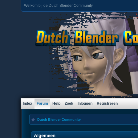
Welkom bij de Dutch Blender Community
Index
Forum
Help
Zoek
Inloggen
Registreren
Dutch Blender Community
Algemeen