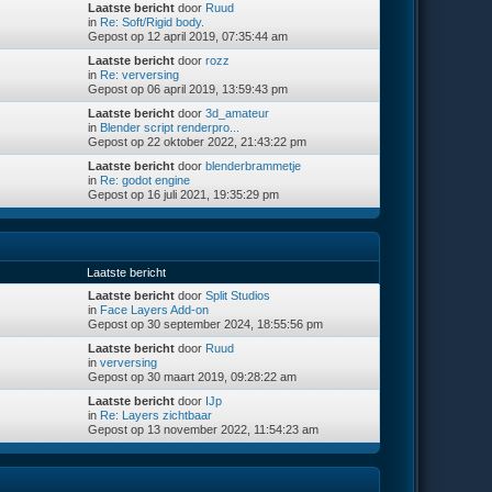
Laatste bericht
door
Ruud
in
Re: Soft/Rigid body.
Gepost op 12 april 2019, 07:35:44 am
Laatste bericht
door
rozz
in
Re: verversing
Gepost op 06 april 2019, 13:59:43 pm
Laatste bericht
door
3d_amateur
in
Blender script renderpro...
Gepost op 22 oktober 2022, 21:43:22 pm
Laatste bericht
door
blenderbrammetje
in
Re: godot engine
Gepost op 16 juli 2021, 19:35:29 pm
Laatste bericht
Laatste bericht
door
Split Studios
in
Face Layers Add-on
Gepost op 30 september 2024, 18:55:56 pm
Laatste bericht
door
Ruud
in
verversing
Gepost op 30 maart 2019, 09:28:22 am
Laatste bericht
door
IJp
in
Re: Layers zichtbaar
Gepost op 13 november 2022, 11:54:23 am