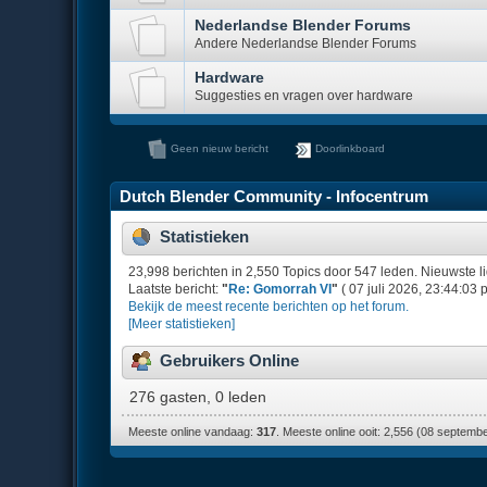
Nederlandse Blender Forums
Andere Nederlandse Blender Forums
Hardware
Suggesties en vragen over hardware
Geen nieuw bericht
Doorlinkboard
Dutch Blender Community - Infocentrum
Statistieken
23,998 berichten in 2,550 Topics door 547 leden. Nieuwste l
Laatste bericht:
"
Re: Gomorrah VI
"
( 07 juli 2026, 23:44:03 
Bekijk de meest recente berichten op het forum.
[Meer statistieken]
Gebruikers Online
276 gasten, 0 leden
Meeste online vandaag:
317
. Meeste online ooit: 2,556 (08 septemb