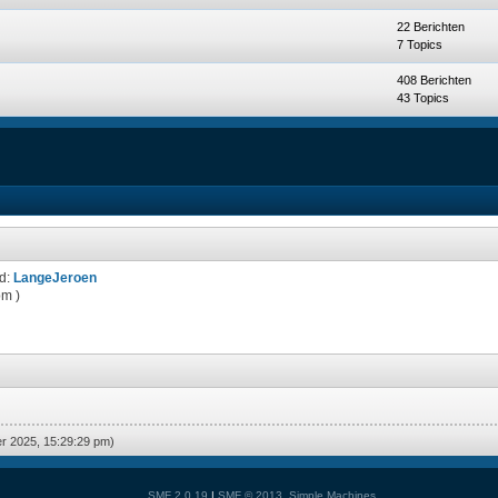
22 Berichten
7 Topics
408 Berichten
43 Topics
id:
LangeJeroen
pm )
er 2025, 15:29:29 pm)
SMF 2.0.19
|
SMF © 2013
,
Simple Machines