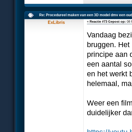
Re: Procedureel maken van een 3D model dmv een oud
ExLibris
«
Reactie #73 Gepost op:
08 f
Vandaag bezi
bruggen. Het 
principe aan d
een aantal so
en het werkt 
helemaal, maa
Weer een film
duidelijker da
https://you