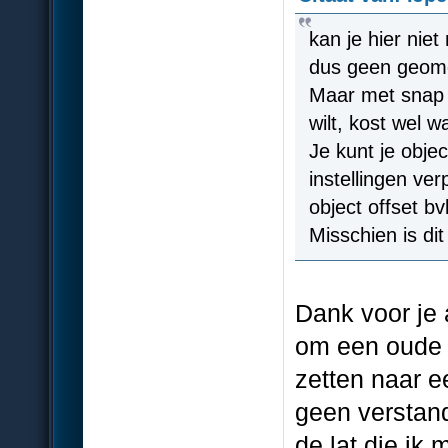
kan je hier nie
dus geen geome
Maar met snap a
wilt, kost wel w
Je kunt je obje
instellingen ve
object offset b
Misschien is di
Dank voor je 
om een oude 
zetten naar e
geen verstand
de lat die ik 