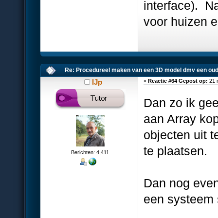
interface). N
voor huizen 
Re: Procedureel maken van een 3D model dmv een oud
IJp
«
Reactie #64 Gepost op:
21 
Dan zo ik ge
aan Array kop
objecten uit t
te plaatsen.
Berichten: 4,411
Dan nog even
een systeem s