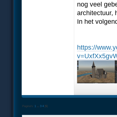
nog veel gebe
architectuur,
In het volgend
https://www.
v=UxfXx5gvW
Pagina's:
1
...
3
4
[
5
]