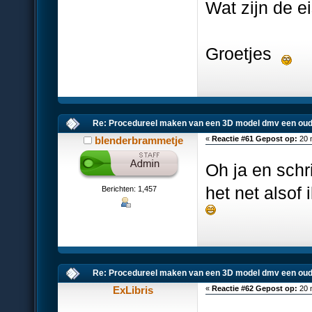
Wat zijn de e
Groetjes
Re: Procedureel maken van een 3D model dmv een oud
blenderbrammetje
«
Reactie #61 Gepost op:
20 
Oh ja en schri
het net alsof 
Berichten: 1,457
Re: Procedureel maken van een 3D model dmv een oud
ExLibris
«
Reactie #62 Gepost op:
20 