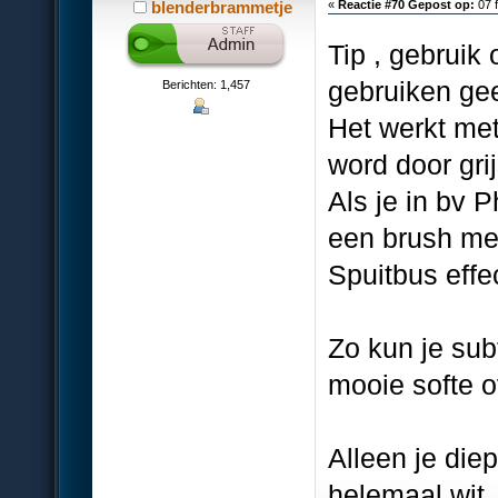
blenderbrammetje
«
Reactie #70 Gepost op:
07 f
Tip , gebruik
gebruiken gee
Berichten: 1,457
Het werkt met
word door gr
Als je in bv 
een brush met
Spuitbus effe
Zo kun je sub
mooie softe o
Alleen je die
helemaal wit.