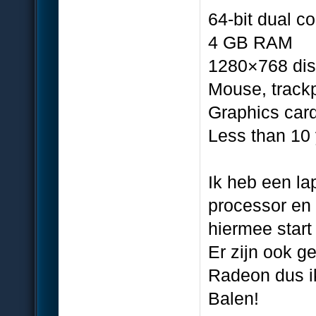
64-bit dual 
4 GB RAM
1280×768 dis
Mouse, track
Graphics car
Less than 10 
Ik heb een la
processor en 
hiermee start
Er zijn ook g
Radeon dus ik
Balen!