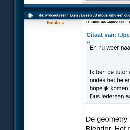
Re: Procedureel maken van een 3D model dmv een oud
ExLibris
«
Reactie #68 Gepost op:
22 
Citaat van: IJp
En nu weer naar
Ik ben de tutor
nodes het hele
hopelijk komen 
Dus iedereen a
De geometry n
Blender. Het n