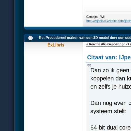
Groetjes, Wil
http://wijpelaar.wixsite.com/ijpar
Re: Procedureel maken van een 3D model dmv een oud
ExLibris
«
Reactie #65 Gepost op:
21 
Citaat van: IJp
Dan zo ik geen
koppelen dan kun
en zelfs je hui
Dan nog even d
systeem stelt:
64-bit dual co