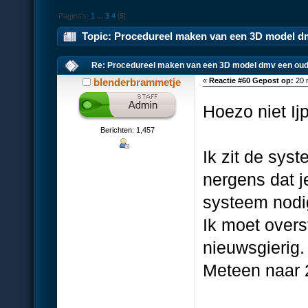
Pagina's:
1
...
3
4
[
5
]
Topic: Procedureel maken van een 3D model dm
Re: Procedureel maken van een 3D model dmv een oud
blenderbrammetje
«
Reactie #60 Gepost op:
20 
Hoezo niet Ij
Berichten: 1,457
Ik zit de sys
nergens dat j
systeem nodig
Ik moet over
nieuwsgierig.
Meteen naar 2