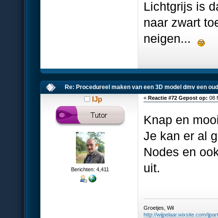
Lichtgrijs is 
naar zwart to
neigen...
Re: Procedureel maken van een 3D model dmv een oud
IJp
«
Reactie #72 Gepost op:
08 f
Knap en mooi
Je kan er al
Nodes en ook 
uit.
Berichten: 4,411
Groetjes, Wil
http://wijpelaar.wixsite.com/ijpar