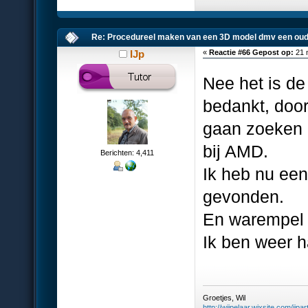
Re: Procedureel maken van een 3D model dmv een oud
IJp
«
Reactie #66 Gepost op:
21 
Nee het is de
bedankt, door
gaan zoeken o
bij AMD.
Berichten: 4,411
Ik heb nu een
gevonden.
En warempel 
Ik ben weer 
Groetjes, Wil
http://wijpelaar.wixsite.com/ijpar