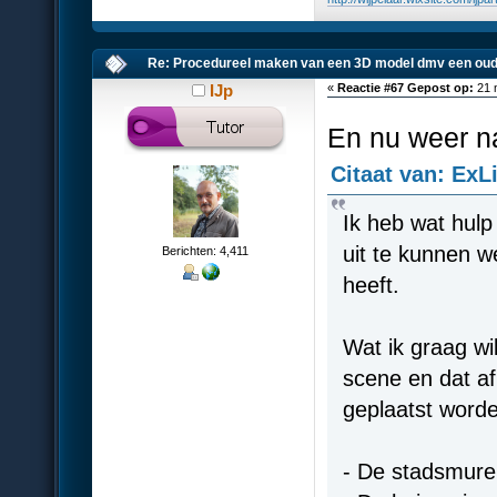
Re: Procedureel maken van een 3D model dmv een oud
IJp
«
Reactie #67 Gepost op:
21 
En nu weer na
Citaat van: ExL
Ik heb wat hul
uit te kunnen w
Berichten: 4,411
heeft.
Wat ik graag wil
scene en dat af
geplaatst worde
- De stadsmure