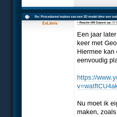
Re: Procedureel maken van een 3D model dmv een oud
ExLibris
«
Reactie #69 Gepost op:
07 f
Een jaar late
keer met Geo
Hiermee kan e
eenvoudig plaa
https://www.
v=waIftCU4a
Nu moet ik ei
maken, zoals