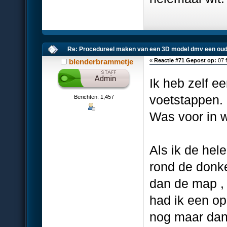
Re: Procedureel maken van een 3D model dmv een oud
blenderbrammetje
«
Reactie #71 Gepost op:
07 f
Ik heb zelf 
voetstappen.
Berichten: 1,457
Was voor in 
Als ik de hel
rond de donker
dan de map , 
had ik een op
nog maar dan 