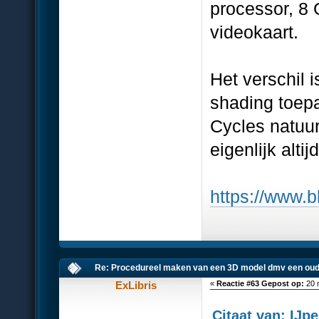
processor, 8
videokaart.
Het verschil i
shading toep
Cycles natuurl
eigenlijk alti
https://www.b
Re: Procedureel maken van een 3D model dmv een oud
ExLibris
«
Reactie #63 Gepost op:
20 
Citaat van: IJp