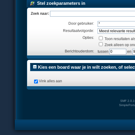
Stel zoekparameters in
Zoek naar:
Door gebruiker:
Resultaatvolgorde:
Opties:
Toon resultaten al
Zoek alleen op on
Berichtouderdom:
tussen
en
Kies een board waar je in wilt zoeken, of selec
Vink alles aan
SMF 2.0.1
SimplePort