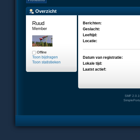
Profielinfo
Overzicht
Ruud 
Berichten:
Member
Geslacht:
Leeftijd:
Locatie:
Offline
Toon bijdragen
Datum van registratie:
Toon statistieken
Lokale tijd:
Laatst actief:
SMF 2.0.1
SimplePort