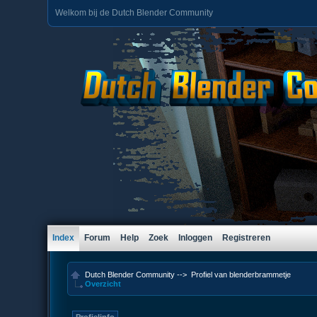
Welkom bij de Dutch Blender Community
Index
Forum
Help
Zoek
Inloggen
Registreren
Dutch Blender Community
-->
Profiel van blenderbrammetje
Overzicht