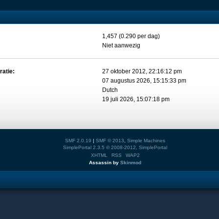
1,457 (0.290 per dag)
Niet aanwezig
ratie:
27 oktober 2012, 22:16:12 pm
07 augustus 2026, 15:15:33 pm
Dutch
19 juli 2026, 15:07:18 pm
SMF 2.0.19
|
SMF © 2013
,
Simple Machines
SimplePortal 2.3.5 © 2008-2012, SimplePortal
XHTML
RSS
WAP2
Assassin by
Skinmod