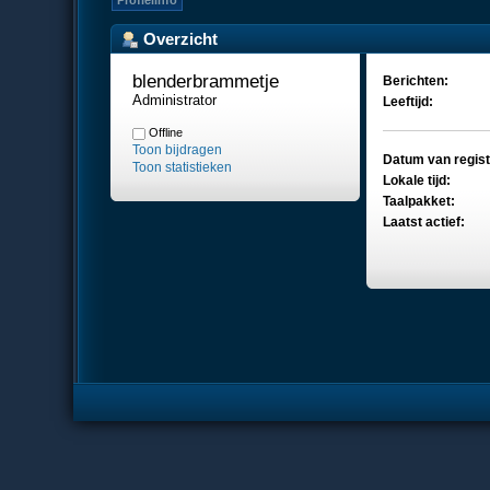
Profielinfo
Overzicht
blenderbrammetje 
Berichten:
Administrator
Leeftijd:
Offline
Toon bijdragen
Datum van regist
Toon statistieken
Lokale tijd:
Taalpakket:
Laatst actief: