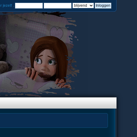
r jezelf
.