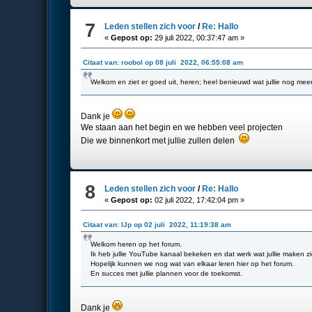
7
Leden stellen zich voor
/
Re: Hallo
«
Gepost op:
29 juli 2022, 00:37:47 am »
Citaat van: roobol op 08 juli 2022, 06:55:08 am
Welkom en ziet er goed uit, heren; heel benieuwd wat jullie nog me
Dank je
We staan aan het begin en we hebben veel projecten
Die we binnenkort met jullie zullen delen
8
Leden stellen zich voor
/
Re: Hallo
«
Gepost op:
02 juli 2022, 17:42:04 pm »
Citaat van: IJp op 02 juli 2022, 11:19:38 am
Welkom heren op het forum.
Ik heb jullie YouTube kanaal bekeken en dat werk wat jullie maken zi
Hopelijk kunnen we nog wat van elkaar leren hier op het forum.
En succes met jullie plannen voor de toekomst.
Dank je