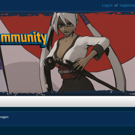
Log in
of
registree
dragen