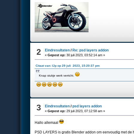
2
Eindresultaten
/
Re: psd layers addon
«
Gepost op:
30 juli 2023, 03:52:14 am »
Citaat van: IJp op 29 juli 2023, 15:20:37 pm
Knap stukje werk verricht.
3
Eindresultaten
/
psd layers addon
«
Gepost op:
29 juli 2023, 07:12:58 am »
Hallo allemaal
PSD LAYERS is gratis Blender addon om eenvoudig met de ha