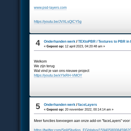
www.psd-layers.com
https://youtu.be/JVXLsQlCY5g
4
Onderhanden werk
/
TEXtoPBR / Textures to PBR in 
«
Gepost op:
12 april 2023, 04:20:48 am »
Welkom
We zijn terug
Wat vind je van ons nieuwe project
https://youtu.be/xYIxRH-VMOY
5
Onderhanden werk
/
faceLayers
«
Gepost op:
20 november 2022, 00:14:14 am »
Meer functies toevoegen aan onze add-on "faceLayers" voor
https://twitter.com/SplitStudios_EG/status/15940580084