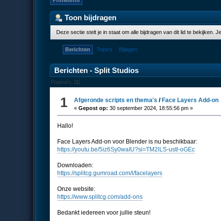
Profielinfo
Toon bijdragen
Deze sectie stelt je in staat om alle bijdragen van dit lid te bekijken.
Berichten
Topics
Bijlagen
Berichten - Split Studios
Pagina's: [
1
]
1
Afgeronde scripts en thema's
/
Face Layers Add-on
«
Gepost op:
30 september 2024, 18:55:56 pm »
Hallo!
Face Layers Add-on voor Blender is nu beschikbaar:
https://youtu.be/5iz6Sy0waIU?si=TM2lLS-ustl-oGEc
Downloaden:
https://splitcg.gumroad.com/l/facelayers
Onze website:
https://www.splitcg.com/add-ons
Bedankt iedereen voor jullie steun!