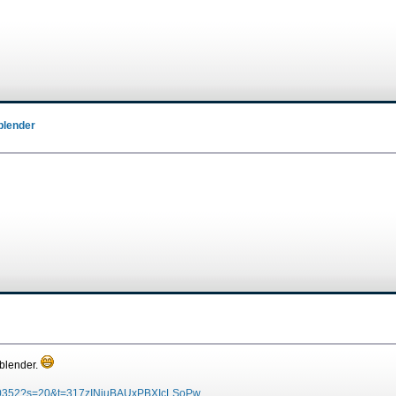
blender
 blender.
59620352?s=20&t=317zINjuBAUxPBXIcLSoPw