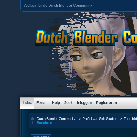
Welkom bij de Dutch Blender Community
Index
Forum
Help
Zoek
Inloggen
Registreren
Dutch Blender Community
-->
Profiel van Split Studios
-->
Toon bij
Berichten