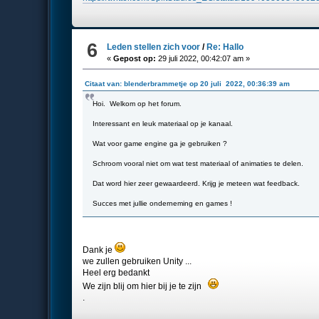
6
Leden stellen zich voor
/
Re: Hallo
«
Gepost op:
29 juli 2022, 00:42:07 am »
Citaat van: blenderbrammetje op 20 juli 2022, 00:36:39 am
Hoi. Welkom op het forum.
Interessant en leuk materiaal op je kanaal.
Wat voor game engine ga je gebruiken ?
Schroom vooral niet om wat test materiaal of animaties te delen.
Dat word hier zeer gewaardeerd. Krijg je meteen wat feedback.
Succes met jullie onderneming en games !
Dank je
we zullen gebruiken Unity ...
Heel erg bedankt
We zijn blij om hier bij je te zijn
.