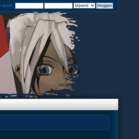
r jezelf
.