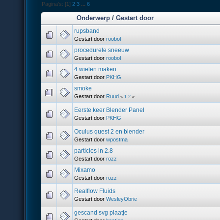
Pagina's: [
1
]
2
3
...
6
Onderwerp
/
Gestart door
rupsband
Gestart door
roobol
procedurele sneeuw
Gestart door
roobol
4 wielen maken
Gestart door
PKHG
smoke
Gestart door
Ruud
«
1
2
»
Eerste keer Blender Panel
Gestart door
PKHG
Oculus quest 2 en blender
Gestart door
wpostma
particles in 2.8
Gestart door
rozz
Mixamo
Gestart door
rozz
Realflow Fluids
Gestart door
WesleyObrie
gescand svg plaatje