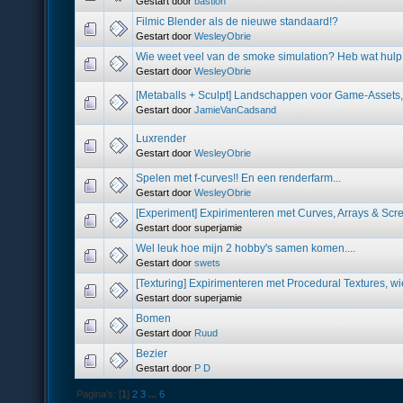
Gestart door
bastion
Filmic Blender als de nieuwe standaard!?
Gestart door
WesleyObrie
Wie weet veel van de smoke simulation? Heb wat hulp 
Gestart door
WesleyObrie
[Metaballs + Sculpt] Landschappen voor Game-Assets,
Gestart door
JamieVanCadsand
Luxrender
Gestart door
WesleyObrie
Spelen met f-curves!! En een renderfarm...
Gestart door
WesleyObrie
[Experiment] Expirimenteren met Curves, Arrays & Scre
Gestart door superjamie
Wel leuk hoe mijn 2 hobby's samen komen....
Gestart door
swets
[Texturing] Expirimenteren met Procedural Textures, wi
Gestart door superjamie
Bomen
Gestart door
Ruud
Bezier
Gestart door
P D
Pagina's: [
1
]
2
3
...
6