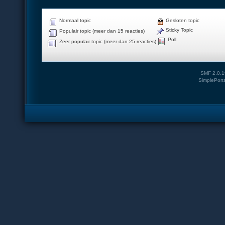
Normaal topic
Gesloten topic
Sticky Topic
Populair topic (meer dan 15 reacties)
Poll
Zeer populair topic (meer dan 25 reacties)
SMF 2.0.1
SimplePort