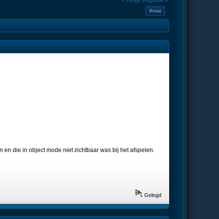
« vorige
volgende »
Print
n en die in object mode niet zichtbaar was bij het afspelen.
Gelogd