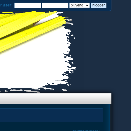
r jezelf
.