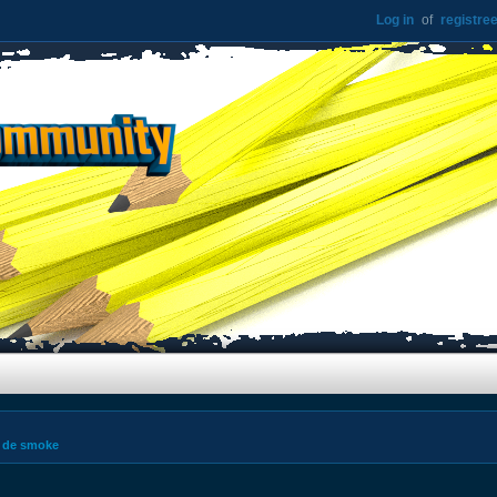
Log in
of
registree
kt de smoke