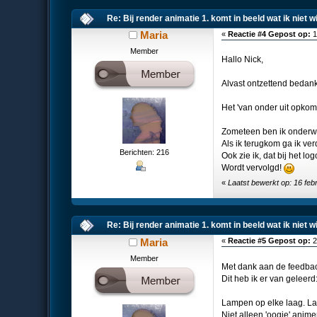
Re: Bij render animatie 1. komt in beeld wat ik niet 
Maria
«
Reactie #4 Gepost op:
1
Member
Hallo Nick,
Alvast ontzettend bedank
Het 'van onder uit opkom
Zometeen ben ik onderw
Als ik terugkom ga ik ver
Berichten: 216
Ook zie ik, dat bij het l
Wordt vervolgd!
«
Laatst bewerkt op: 16 feb
Re: Bij render animatie 1. komt in beeld wat ik niet 
Maria
«
Reactie #5 Gepost op:
2
Member
Met dank aan de feedbac
Dit heb ik er van geleerd
Lampen op elke laag. La
Niet alleen 'oogje' anim