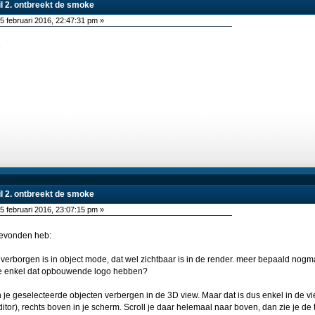
wil 2. ontbreekt de smoke
5 februari 2016, 22:47:31 pm »
é
wil 2. ontbreekt de smoke
5 februari 2016, 23:07:15 pm »
 gevonden heb:
t verborgen is in object mode, dat wel zichtbaar is in de render. meer bepaald nogm
il je enkel dat opbouwende logo hebben?
je geselecteerde objecten verbergen in de 3D view. Maar dat is dus enkel in de viewp
' editor), rechts boven in je scherm. Scroll je daar helemaal naar boven, dan zie je de