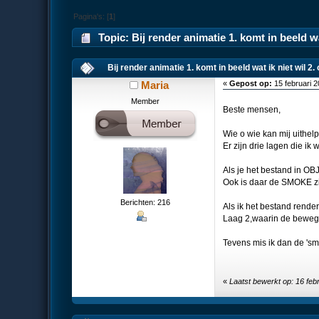
Pagina's: [
1
]
Topic: Bij render animatie 1. komt in beeld w
Bij render animatie 1. komt in beeld wat ik niet wil 
Maria
«
Gepost op:
15 februari 
Member
Beste mensen,
Wie o wie kan mij uithelp
Er zijn drie lagen die ik 
Als je het bestand in OB
Ook is daar de SMOKE zi
Berichten: 216
Als ik het bestand render 
Laag 2,waarin de bewegend
Tevens mis ik dan de 'smo
«
Laatst bewerkt op: 16 feb