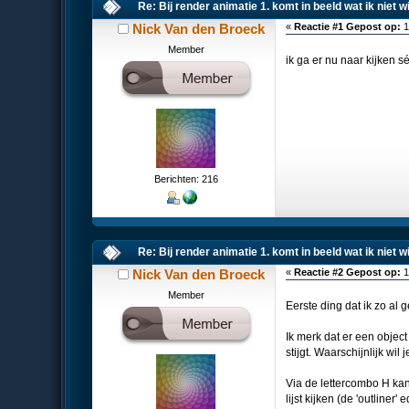
Re: Bij render animatie 1. komt in beeld wat ik niet 
Nick Van den Broeck
«
Reactie #1 Gepost op:
1
Member
ik ga er nu naar kijken s
Berichten: 216
Re: Bij render animatie 1. komt in beeld wat ik niet 
Nick Van den Broeck
«
Reactie #2 Gepost op:
1
Member
Eerste ding dat ik zo al
Ik merk dat er een objec
stijgt. Waarschijnlijk w
Via de lettercombo H kan 
lijst kijken (de 'outliner