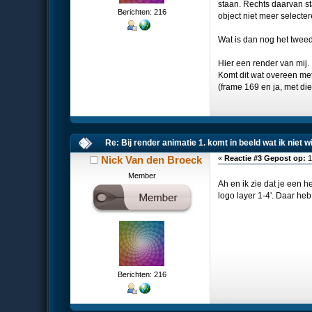
staan. Rechts daarvan sta
Berichten: 216
object niet meer selecte
Wat is dan nog het tweed
Hier een render van mij.
Komt dit wat overeen met 
(frame 169 en ja, met die 
Re: Bij render animatie 1. komt in beeld wat ik niet 
Nick Van den Broeck
«
Reactie #3 Gepost op:
1
Member
Ah en ik zie dat je een 
logo layer 1-4'. Daar heb
Berichten: 216