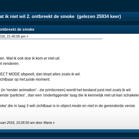
at ik niet wil 2. ontbreekt de smoke (gelezen 25934 keer)
2. ontbreekt de smoke
2016, 21:45:05 pm »
en. Wat ik ook doe ik kom er niet uit.
wil renderen.
JECT MODE afspeelt, dan klopt alles zoals ik wil.
chtbaar op het juiste moment.
(in 'render animation' - zie printscreen) wordt het bestand juist niet zoals ik wil.
e 'particles' , dan een 'onderliggende' laag die ik kennelijk niet uit kan schakele
ke' die in laag 3 wél zichtbaar is in object mode en niet in de gerenderde versie.
ruari 2016, 10:26:50 am door Maria
»