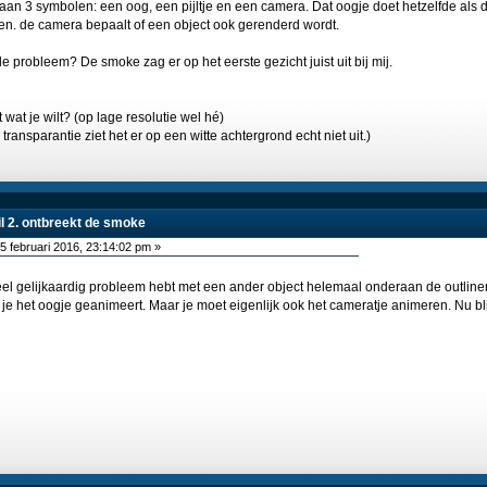
an 3 symbolen: een oog, een pijltje en een camera. Dat oogje doet hetzelfde als de 
ren. de camera bepaalt of een object ook gerenderd wordt.
e probleem? De smoke zag er op het eerste gezicht juist uit bij mij.
wat je wilt? (op lage resolutie wel hé)
transparantie ziet het er op een witte achtergrond echt niet uit.)
wil 2. ontbreekt de smoke
5 februari 2016, 23:14:02 pm »
heel gelijkaardig probleem hebt met een ander object helemaal onderaan de outliner
 je het oogje geanimeert. Maar je moet eigenlijk ook het cameratje animeren. Nu bli