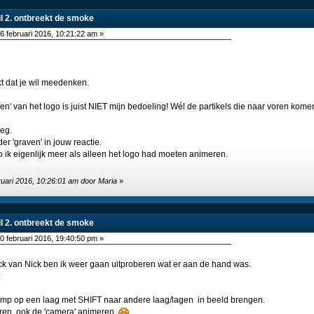
wil 2. ontbreekt de smoke
6 februari 2016, 10:21:22 am »
t dat je wil meedenken.
en' van het logo is juist NIET mijn bedoeling! Wél de partikels die naar voren kome
eg.
der 'graven' in jouw reactie.
ogo ik eigenlijk meer als alleen het logo had moeten animeren.
ruari 2016, 10:26:01 am door Maria
»
wil 2. ontbreekt de smoke
0 februari 2016, 19:40:50 pm »
k van Nick ben ik weer gaan uitproberen wat er aan de hand was.
:
mp op een laag met SHIFT naar andere laag/lagen in beeld brengen.
eren, ook de 'camera' animeren.