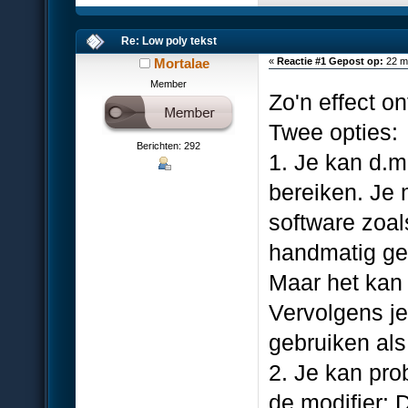
Re: Low poly tekst
Mortalae
«
Reactie #1 Gepost op:
22 ma
Member
Zo'n effect on
Twee opties:
Berichten: 292
1. Je kan d.m
bereiken. Je
software zoal
handmatig ged
Maar het kan 
Vervolgens je
gebruiken als
2. Je kan pro
de modifier: 