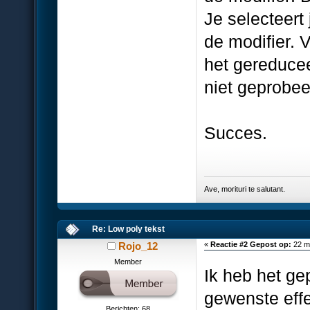
Je selecteert
de modifier. 
het gereducee
niet geprobeer
Succes.
Ave, morituri te salutant.
Re: Low poly tekst
Rojo_12
«
Reactie #2 Gepost op:
22 ma
Member
Ik heb het ge
gewenste effe
Berichten: 68