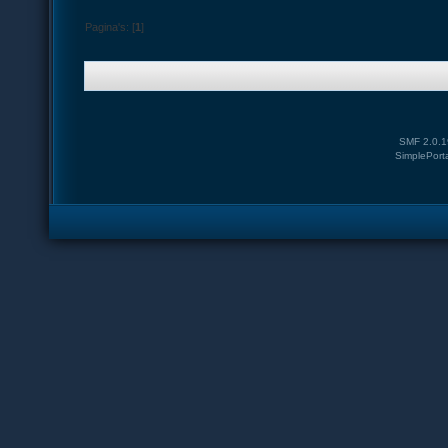
Pagina's: [
1
]
SMF 2.0.1
SimplePort