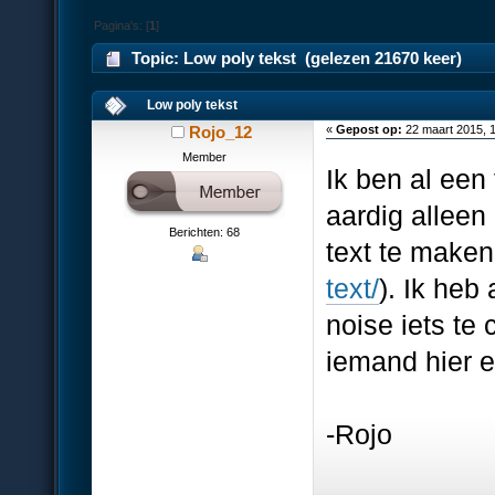
Pagina's: [
1
]
Topic: Low poly tekst (gelezen 21670 keer)
Low poly tekst
Rojo_12
«
Gepost op:
22 maart 2015, 
Member
Ik ben al een 
aardig alleen 
Berichten: 68
text te maken 
text/
). Ik heb
noise iets te 
iemand hier e
-Rojo