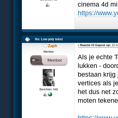
cinema 4d mis
https://www
Re: Low poly tekst
Zaph
«
Reactie #3 Gepost op:
22 ma
Member
Als je echte T
lukken - doord
bestaan krijg 
vertices als 
Berichten: 540
het dus net z
moten tekenen
https://www