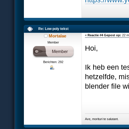
Re: Low poly tekst
Mortalae
«
Reactie #4 Gepost op:
22 ma
Member
Hoi,
Berichten: 292
Ik heb een tes
hetzelfde, mi
blender file w
Ave, morituri te salutant.