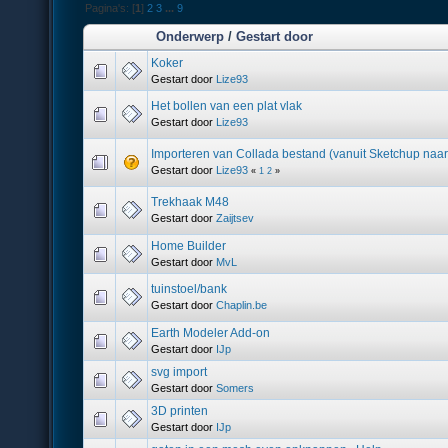
Pagina's: [
1
]
2
3
...
9
Onderwerp
/
Gestart door
Koker
Gestart door
Lize93
Het bollen van een plat vlak
Gestart door
Lize93
Importeren van Collada bestand (vanuit Sketchup naar
Gestart door
Lize93
«
1
2
»
Trekhaak M48
Gestart door
Zaijtsev
Home Builder
Gestart door
MvL
tuinstoel/bank
Gestart door
Chaplin.be
Earth Modeler Add-on
Gestart door
IJp
svg import
Gestart door
Somers
3D printen
Gestart door
IJp