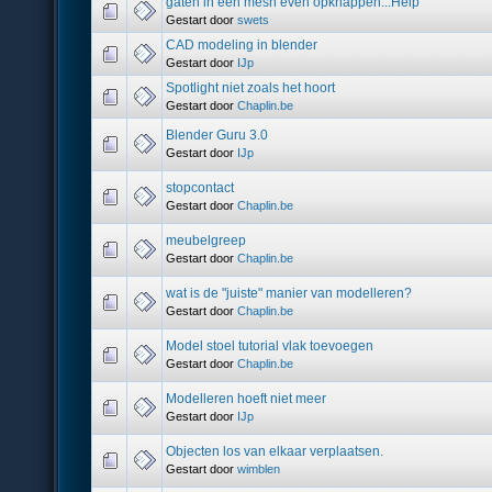
gaten in een mesh even opknappen...Help
Gestart door
swets
CAD modeling in blender
Gestart door
IJp
Spotlight niet zoals het hoort
Gestart door
Chaplin.be
Blender Guru 3.0
Gestart door
IJp
stopcontact
Gestart door
Chaplin.be
meubelgreep
Gestart door
Chaplin.be
wat is de "juiste" manier van modelleren?
Gestart door
Chaplin.be
Model stoel tutorial vlak toevoegen
Gestart door
Chaplin.be
Modelleren hoeft niet meer
Gestart door
IJp
Objecten los van elkaar verplaatsen.
Gestart door
wimblen