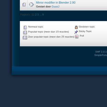
Mirror modifier in Blender 2.90
Gestart door
GuusJ
Pagina's: [
1
]
2
3
...
9
Normaal topic
Gesloten topic
Sticky Topic
Populair topic (meer dan 15 reacties)
Poll
Zeer populair topic (meer dan 25 reacties)
SMF 2.0.1
SimplePort