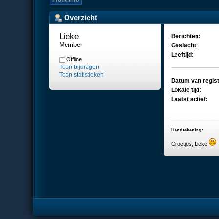
Profielinfo
Overzicht
Lieke 
Berichten:
Member
Geslacht:
Leeftijd:
Offline
Toon bijdragen
Toon statistieken
Datum van regist
Lokale tijd:
Laatst actief:
Handtekening:
Groetjes, Lieke