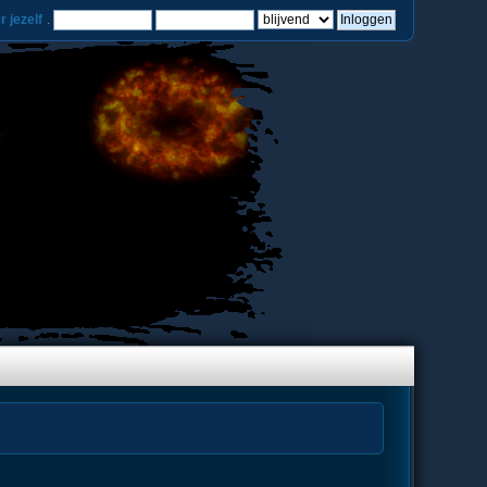
r jezelf
.