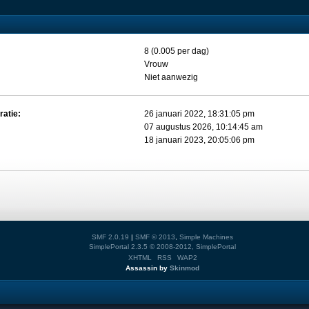
8 (0.005 per dag)
Vrouw
Niet aanwezig
ratie:
26 januari 2022, 18:31:05 pm
07 augustus 2026, 10:14:45 am
18 januari 2023, 20:05:06 pm
SMF 2.0.19
|
SMF © 2013
,
Simple Machines
SimplePortal 2.3.5 © 2008-2012, SimplePortal
XHTML
RSS
WAP2
Assassin by
Skinmod