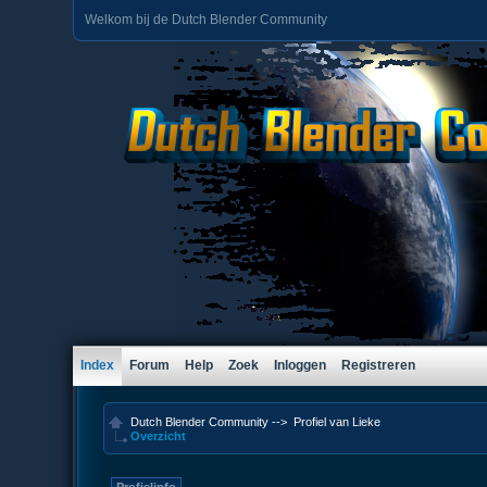
Welkom bij de Dutch Blender Community
Index
Forum
Help
Zoek
Inloggen
Registreren
Dutch Blender Community
-->
Profiel van Lieke
Overzicht