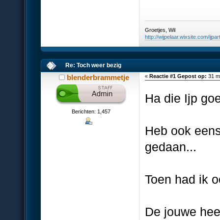
Groetjes, Wil
http://wijpelaar.wixsite.com/ijpar
Re: Toch weer bezig
blenderbrammetje
«
Reactie #1 Gepost op:
31 me
Ha die Ijp goe
Berichten: 1,457
Heb ook eens 
gedaan...
Toen had ik o
De jouwe heef