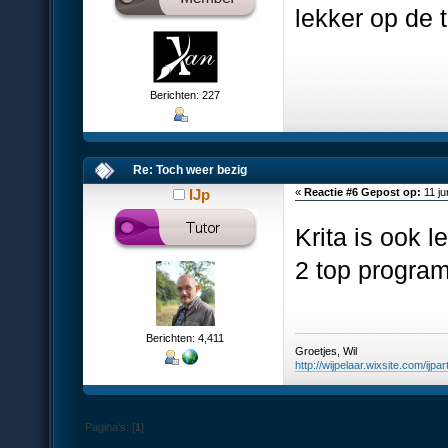
lekker op de t
Berichten: 227
Re: Toch weer bezig
IJp
«
Reactie #6 Gepost op:
11 ju
Krita is ook l
2 top progra
Berichten: 4,411
Groetjes, Wil
http://wijpelaar.wixsite.com/ijpar
Pagina's: [
1
]