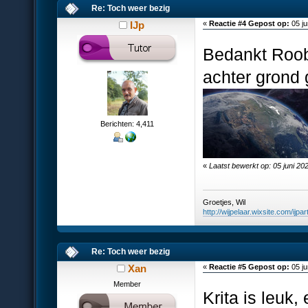
Re: Toch weer bezig
IJp
«
Reactie #4 Gepost op:
05 ju
Bedankt Roob
achter grond 
Berichten: 4,411
«
Laatst bewerkt op: 05 juni 20
Groetjes, Wil
http://wijpelaar.wixsite.com/ijpar
Re: Toch weer bezig
Xan
«
Reactie #5 Gepost op:
05 ju
Member
Krita is leuk,