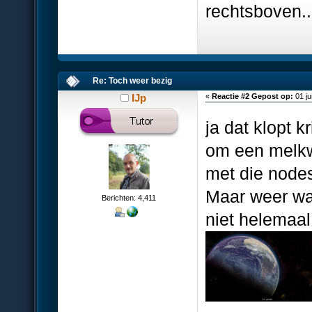
rechtsboven...
Re: Toch weer bezig
IJp
«
Reactie #2 Gepost op:
01 ju
ja dat klopt k
om een melkw
met die node
Maar weer wa
Berichten: 4,411
niet helemaal