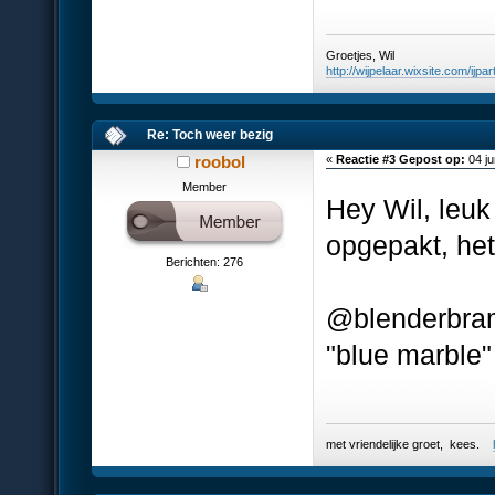
Groetjes, Wil
http://wijpelaar.wixsite.com/ijpar
Re: Toch weer bezig
roobol
«
Reactie #3 Gepost op:
04 ju
Member
Hey Wil, leuk
opgepakt, het 
Berichten: 276
@blenderbram
"blue marble"
met vriendelijke groet, kees.