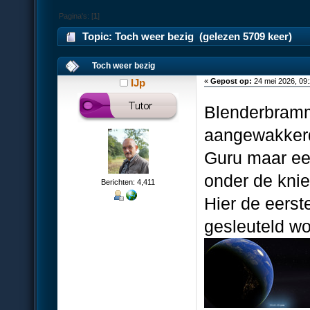
Pagina's: [
1
]
Topic: Toch weer bezig (gelezen 5709 keer)
Toch weer bezig
IJp
«
Gepost op:
24 mei 2026, 09
Blenderbramme
aangewakkerd 
Guru maar ee
onder de knie 
Berichten: 4,411
Hier de eerst
gesleuteld wo