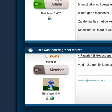
Hmmpf , ik was ff verget
Ik heb geen mailserver...
Berichten: 1,457
Zal de mailtjes met de k
Maakt niet uit maar is w
Re: Was toch weg ? het forum?
swets
«
Reactie #11 Gepost op:
Member
vind het eigenlijk jammer 
www.arjan-swets.com
Berichten: 440