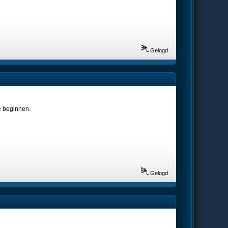
Gelogd
e beginnen.
Gelogd