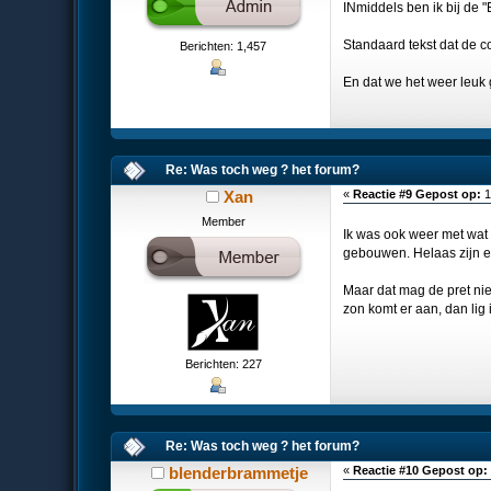
INmiddels ben ik bij de "
Standaard tekst dat de c
Berichten: 1,457
En dat we het weer leu
Re: Was toch weg ? het forum?
Xan
«
Reactie #9 Gepost op:
1
Member
Ik was ook weer met wat 
gebouwen. Helaas zijn er
Maar dat mag de pret nie
zon komt er aan, dan lig i
Berichten: 227
Re: Was toch weg ? het forum?
blenderbrammetje
«
Reactie #10 Gepost op: