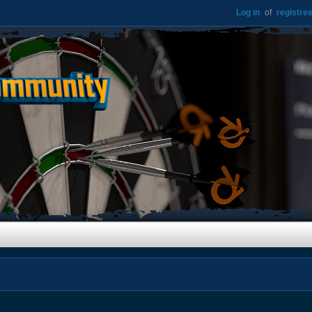
Log in
of
registree