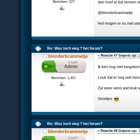
Berichten: 227
dan hoef al dat rennen ni
@blenderbrammetje
Het mogen er nu niet veel 
Re: Was toch weg ? het forum?
blenderbrammetje
«
Reactie #7 Gepost op:
1
Ik ben nog niet toegeko
Leuk dat er nog wat men
Berichten: 1,457
Zal weer eens wat leuk 
Groetjes
Re: Was toch weg ? het forum?
blenderbrammetje
«
Reactie #8 Gepost op:
1