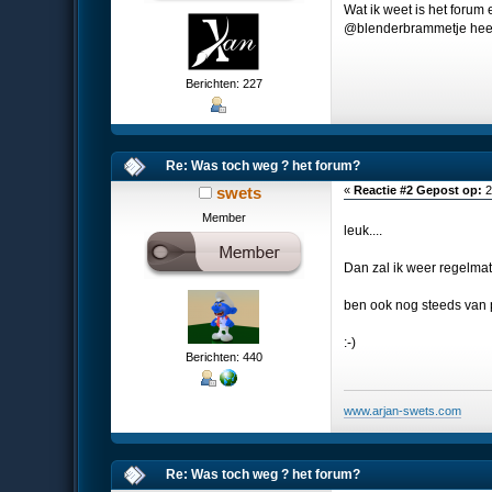
Wat ik weet is het forum
@blenderbrammetje heef
Berichten: 227
Re: Was toch weg ? het forum?
swets
«
Reactie #2 Gepost op:
2
Member
leuk....
Dan zal ik weer regelmat
ben ook nog steeds van pl
:-)
Berichten: 440
www.arjan-swets.com
Re: Was toch weg ? het forum?