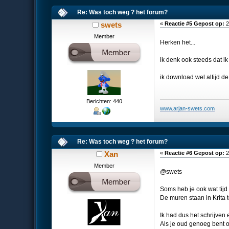
Re: Was toch weg ? het forum?
swets
«
Reactie #5 Gepost op:
2
Member
Herken het...
ik denk ook steeds dat i
ik download wel altijd de
Berichten: 440
www.arjan-swets.com
Re: Was toch weg ? het forum?
Xan
«
Reactie #6 Gepost op:
2
Member
@swets
Soms heb je ook wat tijd
De muren staan in Krita t
Ik had dus het schrijven
Als je oud genoeg bent 