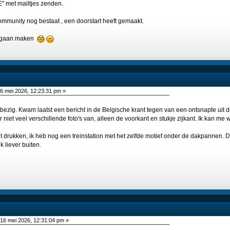
E" met mailtjes zenden.
ommunity nog bestaat , een doorstart heeft gemaakt.
k gaan maken
6 mei 2026, 12:23:31 pm »
bezig. Kwam laatst een bericht in de Belgische krant tegen van een ontsnapte uit 
 niet veel verschillende foto's van, alleen de voorkant en stukje zijkant. Ik kan m
t drukken, ik heb nog een treinstation met het zelfde motief onder de dakpannen. Da
k liever buiten.
16 mei 2026, 12:31:04 pm »