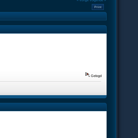
« vorige
volgende »
Print
Gelogd