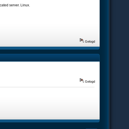
cated server. Linux.
Gelogd
Gelogd