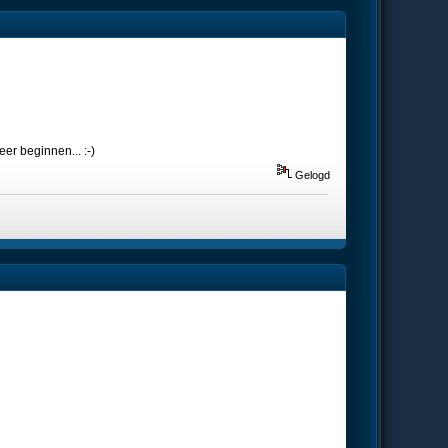
eer beginnen... :-)
Gelogd