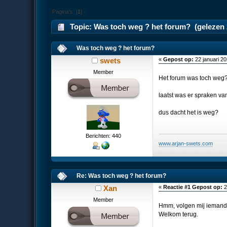
Pagina's: [
1
]
Topic: Was toch weg ? het forum? (gelezen 
Was toch weg ? het forum?
swets
«
Gepost op:
22 januari 2
Member
Het forum was toch weg
laatst was er spraken van
dus dacht het is weg?
Berichten: 440
www.arjan-swets.com
Re: Was toch weg ? het forum?
Xan
«
Reactie #1 Gepost op:
2
Member
Hmm, volgen mij iemand v
Welkom terug.