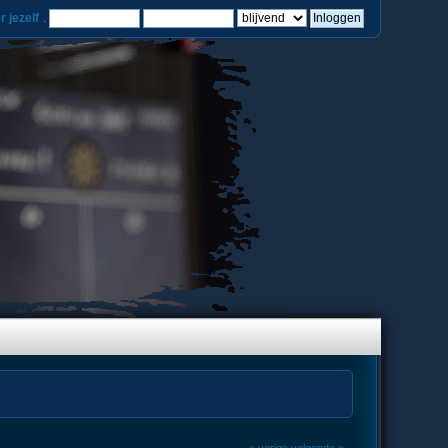
r jezelf
.