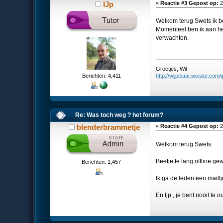
IJp
«
Reactie #3 Gepost op:
2
Welkom terug Swets ik be
Momenteel ben ik aan het
verwachten.
Groetjes, Wil
Berichten: 4,411
http://wijpelaar.wixsite.com/i
Re: Was toch weg ? het forum?
blenderbrammetje
«
Reactie #4 Gepost op:
2
Welkom terug Swets.
Beetje te lang offline ge
Berichten: 1,457
Ik ga de leden een mailt
En Ijp , je bent nooit te