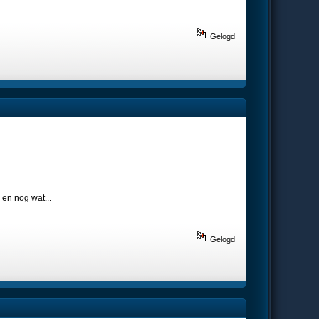
Gelogd
 en nog wat...
Gelogd