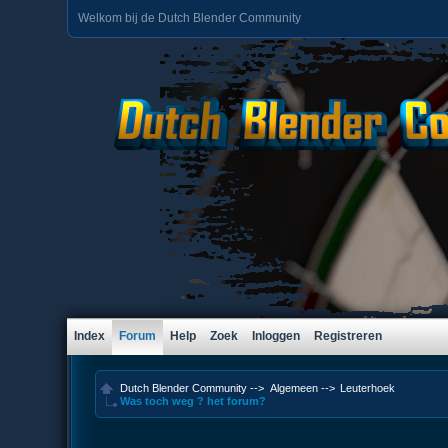
Welkom bij de Dutch Blender Community
Index
Forum
Help
Zoek
Inloggen
Registreren
Dutch Blender Community
-->
Algemeen
-->
Leuterhoek
Was toch weg ? het forum?