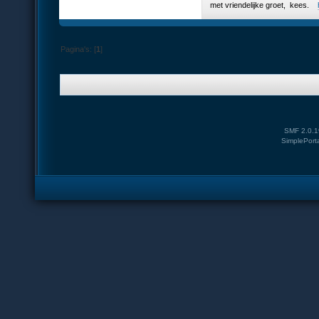
met vriendelijke groet, kees.
Pagina's: [
1
]
SMF 2.0.1
SimplePort