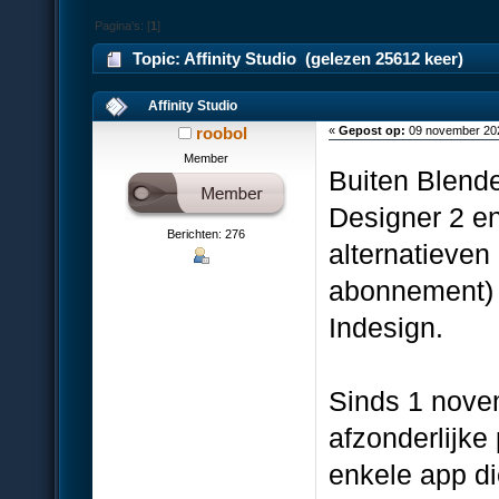
Pagina's: [
1
]
Topic: Affinity Studio (gelezen 25612 keer)
Affinity Studio
roobol
«
Gepost op:
09 november 202
Member
Buiten Blender
Designer 2 en
Berichten: 276
alternatieve
abonnement) v
Indesign.
Sinds 1 novem
afzonderlijk
enkele app die