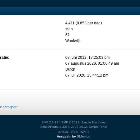
4,411 (0.853 per dag)
Man
67
Waalwijk
ratie:
08 juni 2012, 17:25:03 pm
07 augustus 2026, 01:06:49 am
Dutch
07 juli 2026, 23:44:12 pm
te.com/ijpart
SMF 2.0.19
|
SMF © 2013
,
Simple Machines
SimplePortal 2.3.5 © 2008-2012, SimplePortal
XHTML
RSS
WAP2
Assassin by
Skinmod