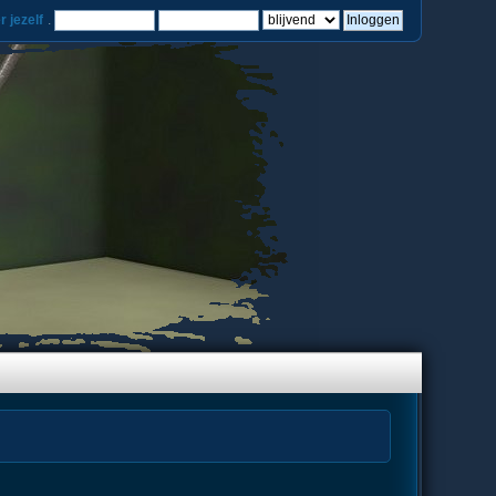
r jezelf
.