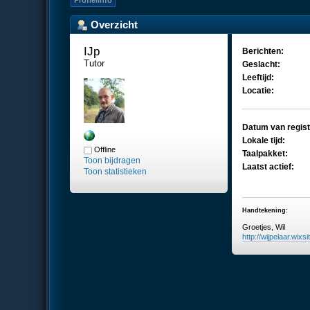
Profielinfo
Overzicht
IJp 
Berichten:
Tutor
Geslacht:
Leeftijd:
Locatie:
Datum van regist
Lokale tijd:
Offline
Taalpakket:
Toon bijdragen
Laatst actief:
Toon statistieken
Handtekening:
Groetjes, Wil
http://wijpelaar.wixsi