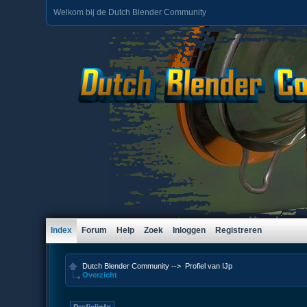
Welkom bij de Dutch Blender Community
Index
Forum
Help
Zoek
Inloggen
Registreren
Dutch Blender Community
-->
Profiel van IJp
Overzicht