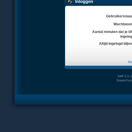
Inloggen
Gebruikersnaa
Wachtwoor
Aantal minuten dat je bli
ingelo
Altijd ingelogd blijv
Wa
SMF 2.0.1
SimplePort