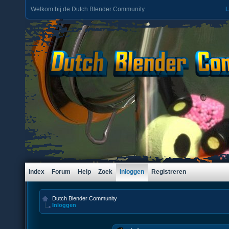
Welkom bij de Dutch Blender Community
L
Index
Forum
Help
Zoek
Inloggen
Registreren
Dutch Blender Community
Inloggen