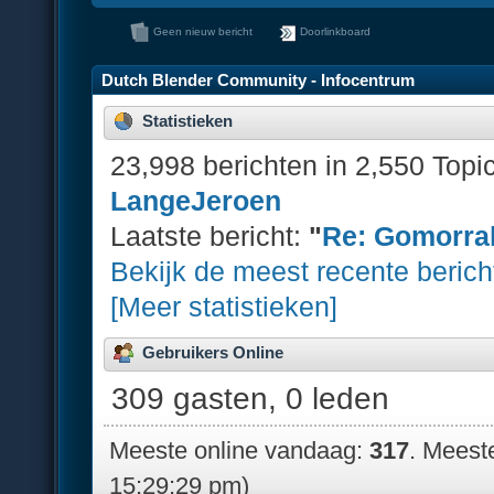
Geen nieuw bericht
Doorlinkboard
Dutch Blender Community - Infocentrum
Statistieken
23,998 berichten in 2,550 Topi
LangeJeroen
Laatste bericht:
"
Re: Gomorra
Bekijk de meest recente berich
[Meer statistieken]
Gebruikers Online
309 gasten, 0 leden
Meeste online vandaag:
317
. Meest
15:29:29 pm)