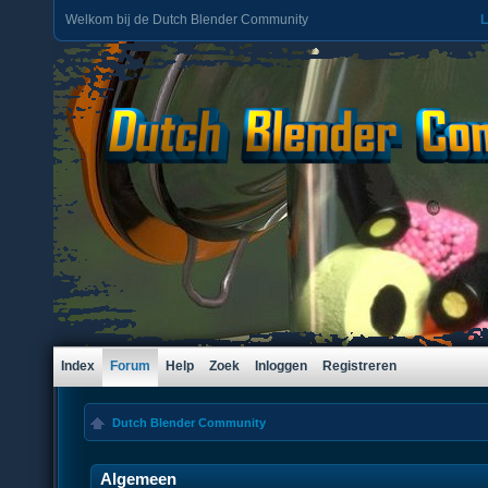
Welkom bij de Dutch Blender Community
L
Index
Forum
Help
Zoek
Inloggen
Registreren
Dutch Blender Community
Algemeen