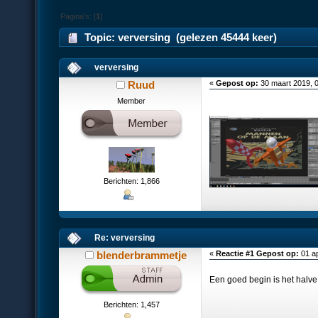
Pagina's: [
1
]
Topic: verversing (gelezen 45444 keer)
verversing
Ruud
«
Gepost op:
30 maart 2019, 
Member
Berichten: 1,866
Re: verversing
blenderbrammetje
«
Reactie #1 Gepost op:
01 ap
Een goed begin is het halv
Berichten: 1,457