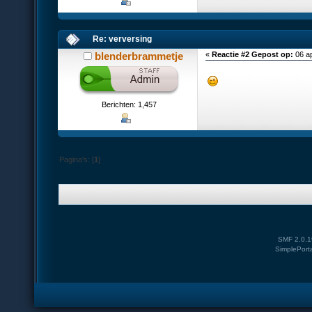
Re: verversing
blenderbrammetje
«
Reactie #2 Gepost op:
06 ap
Berichten: 1,457
Pagina's: [
1
]
SMF 2.0.1
SimplePort