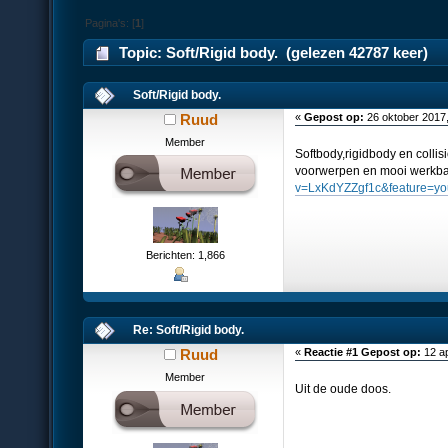
Pagina's: [
1
]
Topic: Soft/Rigid body. (gelezen 42787 keer)
Soft/Rigid body.
Ruud
«
Gepost op:
26 oktober 2017,
Member
Softbody,rigidbody en colli
voorwerpen en mooi werkba
v=LxKdYZZgf1c&feature=yo
Berichten: 1,866
Re: Soft/Rigid body.
Ruud
«
Reactie #1 Gepost op:
12 ap
Member
Uit de oude doos.