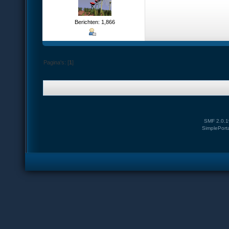
Berichten: 1,866
Pagina's: [
1
]
SMF 2.0.1
SimplePort