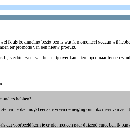
oewel ik als beginneling bezig ben is wat ik momenteel gedaan wil hebb
maken ter promotie van een nieuw produkt.
k bij slechter weer van het schip over kan laten lopen naar bv een wi
n.
je anders hebben?
 stellen hebben nogal eens de vreemde neiging om niks meer van zich te
lt als dat voorbeeld kom je er niet met een paar duizend euro, ben ik bang