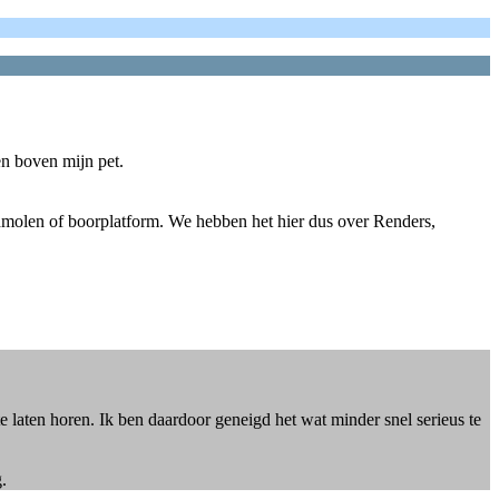
en boven mijn pet.
ndmolen of boorplatform. We hebben het hier dus over Renders,
 laten horen. Ik ben daardoor geneigd het wat minder snel serieus te
.