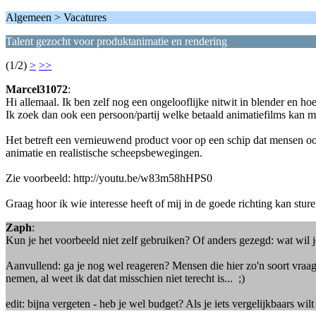
Algemeen > Vacatures
Talent gezocht voor produktanimatie en rendering
(1/2)
>
>>
Marcel31072
:
Hi allemaal. Ik ben zelf nog een ongelooflijke nitwit in blender en h
Ik zoek dan ook een persoon/partij welke betaald animatiefilms kan 
Het betreft een vernieuwend product voor op een schip dat mensen oo
animatie en realistische scheepsbewegingen.
Zie voorbeeld: http://youtu.be/w83m58hHPS0
Graag hoor ik wie interesse heeft of mij in de goede richting kan sture
Zaph
:
Kun je het voorbeeld niet zelf gebruiken? Of anders gezegd: wat wil 
Aanvullend: ga je nog wel reageren? Mensen die hier zo'n soort vraag
nemen, al weet ik dat dat misschien niet terecht is... ;)
edit: bijna vergeten - heb je wel budget? Als je iets vergelijkbaars wi