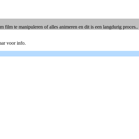
film te manipuleren of alles animeren en dit is een langdurig proces..
ar voor info.