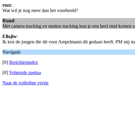
rozz
:
Wat wil je nog meer dan het voorbeeld?
Ruud
:
Met camera tracking en motion tracking kun je een heel eind komen om 
Ellajiw
:
Ik ken de jongen die dit voor Ampelmann dit gedaan heeft. PM mij ma
Navigatie
[0]
Berichtenindex
[#]
Volgende pagina
Naar de volledige versie