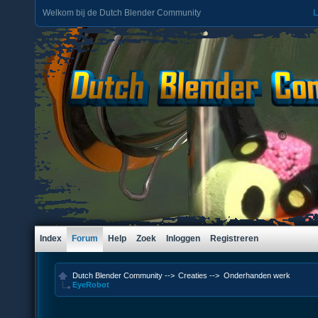
Welkom bij de Dutch Blender Community
L
Index
Forum
Help
Zoek
Inloggen
Registreren
Dutch Blender Community
-->
Creaties
-->
Onderhanden werk
EyeRobot