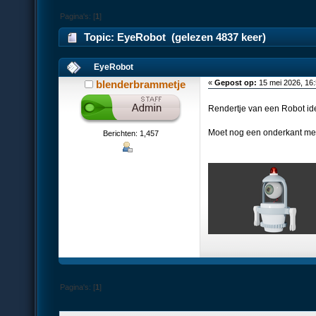
Pagina's: [
1
]
Topic: EyeRobot (gelezen 4837 keer)
EyeRobot
blenderbrammetje
«
Gepost op:
15 mei 2026, 16
Rendertje van een Robot id
Moet nog een onderkant met 
Berichten: 1,457
Pagina's: [
1
]