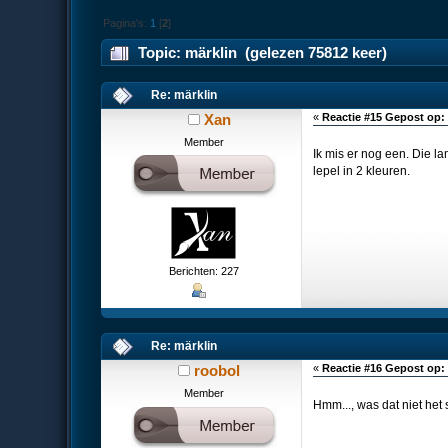
Pagina's:
1
[
2
]
Topic: märklin (gelezen 75812 keer)
Re: märklin
Xan
«
Reactie #15 Gepost op:
Member
Ik mis er nog een. Die l
lepel in 2 kleuren.
Berichten: 227
Re: märklin
roobol
«
Reactie #16 Gepost op:
Member
Hmm..., was dat niet het