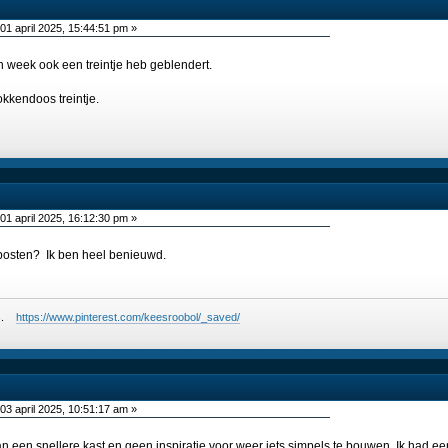
01 april 2025, 15:44:51 pm »
en week ook een treintje heb geblendert.
kkendoos treintje.
01 april 2025, 16:12:30 pm »
 posten? Ik ben heel benieuwd.
ees.
https://www.pinterest.com/keesroobol/_saved/
03 april 2025, 10:51:17 am »
aan een snellere kast en geen inspiratie voor weer iets simpels te bouwen. Ik had ee