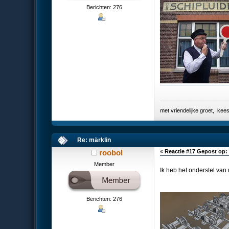
Berichten: 276
met vriendelijke groet, k
Re: märklin
roobol
«
Reactie #17 Gepost op:
Member
Ik heb het onderstel van
Berichten: 276