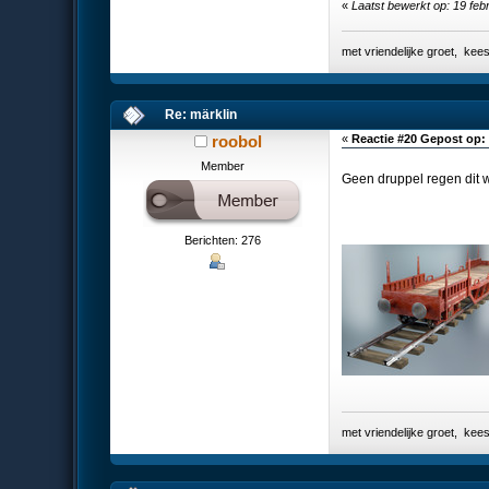
«
Laatst bewerkt op: 19 feb
met vriendelijke groet, k
Re: märklin
roobol
«
Reactie #20 Gepost op:
Member
Geen druppel regen dit w
Berichten: 276
met vriendelijke groet, k