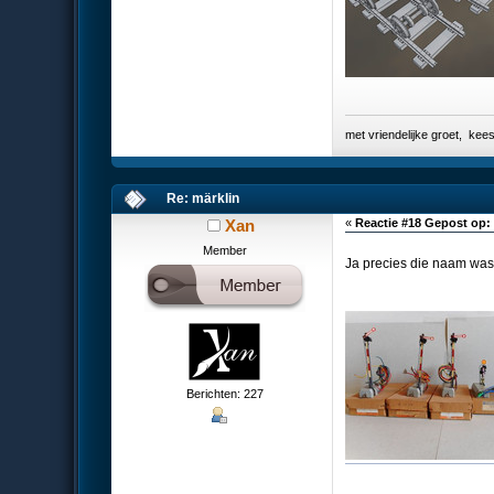
met vriendelijke groet, k
Re: märklin
Xan
«
Reactie #18 Gepost op:
Member
Ja precies die naam was
Berichten: 227