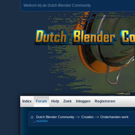
Welkom bij de Dutch Blender Community
Index
Forum
Help
Zoek
Inloggen
Registreren
Dutch Blender Community
-->
Creaties
-->
Onderhanden werk
märklin