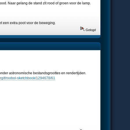
ood. Naar gelang de stand zit rood of groen voor de lamp.
met een extra poot voor de beweging.
Gelogd
 zonder astronomische bestandsgroottes en rendertijden.
s.org/t/roobol-sketchbook/1294678/61