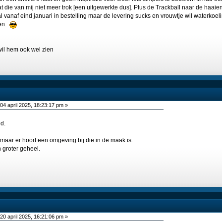
die van mij niet meer trok [een uitgewerkte dus]. Plus de Trackball naar de haa
 vanaf eind januari in bestelling maar de levering sucks en vrouwtje wil waterkoelin
ien.
il hem ook wel zien
04 april 2025, 18:23:17 pm »
jd.
e maar er hoort een omgeving bij die in de maak is.
 groter geheel.
20 april 2025, 16:21:06 pm »