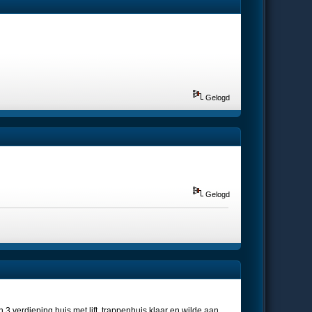
Gelogd
Gelogd
n 3 verdieping huis met lift, trappenhuis klaar en wilde aan