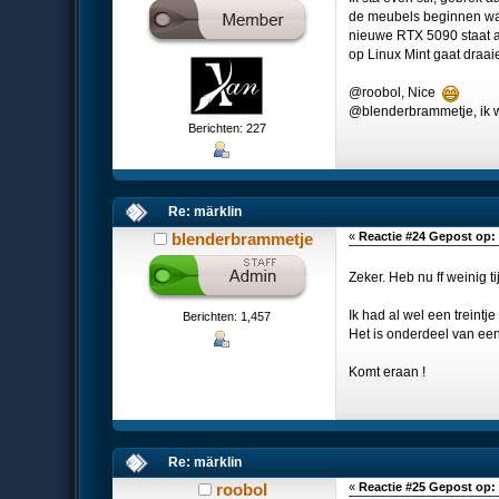
de meubels beginnen wat 
nieuwe RTX 5090 staat al
op Linux Mint gaat draa
@roobol, Nice
@blenderbrammetje, ik w
Berichten: 227
Re: märklin
blenderbrammetje
«
Reactie #24 Gepost op:
Zeker. Heb nu ff weinig ti
Ik had al wel een treintj
Berichten: 1,457
Het is onderdeel van een
Komt eraan !
Re: märklin
roobol
«
Reactie #25 Gepost op: