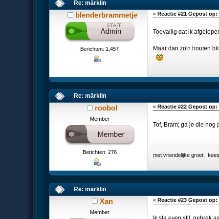
Re: märklin
blenderbrammetje
«
Reactie #21 Gepost op:
Toevallig dat ik afgelop
Maar dan zo'n houten blo
Berichten: 1,457
Re: märklin
roobol
«
Reactie #22 Gepost op:
Member
Tof, Bram; ga je die nog
Berichten: 276
met vriendelijke groet, k
Re: märklin
Xan
«
Reactie #23 Gepost op:
Member
Ik sta even stil, gebrek 