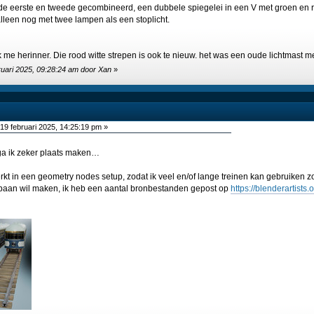
t de eerste en tweede gecombineerd, een dubbele spiegelei in een V met groen en r
lleen nog met twee lampen als een stoplicht.
ik me herinner. Die rood witte strepen is ook te nieuw. het was een oude lichtmast 
ruari 2025, 09:28:24 am door Xan
»
19 februari 2025, 14:25:19 pm »
 ga ik zeker plaats maken…
werkt in een geometry nodes setup, zodat ik veel en/of lange treinen kan gebruiken
baan wil maken, ik heb een aantal bronbestanden gepost op
https://blenderartist