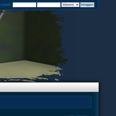
r jezelf
.