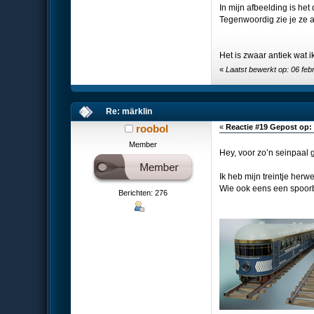
In mijn afbeelding is he
Tegenwoordig zie je ze a
Het is zwaar antiek wat 
«
Laatst bewerkt op: 06 feb
Re: märklin
roobol
«
Reactie #19 Gepost op:
Member
Hey, voor zo’n seinpaal
Ik heb mijn treintje her
Wie ook eens een spoor
Berichten: 276