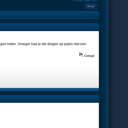
« vorige
volgende »
Print
dingen heten. Vroeger had je die dingen op palen met een
Gelogd