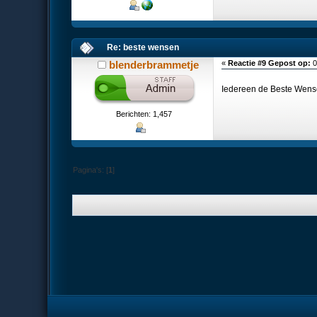
Re: beste wensen
blenderbrammetje
«
Reactie #9 Gepost op:
0
Iedereen de Beste Wen
Berichten: 1,457
Pagina's: [
1
]