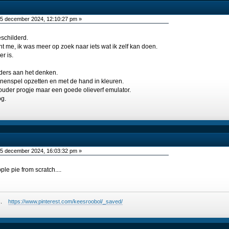
5 december 2024, 12:10:27 pm »
eschilderd.
t me, ik was meer op zoek naar iets wat ik zelf kan doen.
er is.
nders aan het denken.
lijnenspel opzetten en met de hand in kleuren.
 ouder progje maar een goede olieverf emulator.
og.
5 december 2024, 16:03:32 pm »
ple pie from scratch....
ees.
https://www.pinterest.com/keesroobol/_saved/