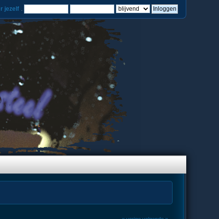
r jezelf
.