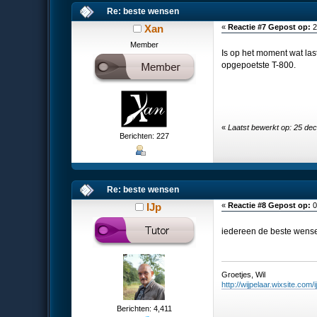
Re: beste wensen
Xan
«
Reactie #7 Gepost op:
2
Member
Is op het moment wat last
opgepoetste T-800.
«
Laatst bewerkt op: 25 de
Berichten: 227
Re: beste wensen
IJp
«
Reactie #8 Gepost op:
0
iedereen de beste wens
Groetjes, Wil
http://wijpelaar.wixsite.com/i
Berichten: 4,411