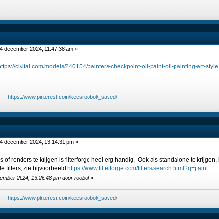
4 december 2024, 11:47:38 am »
https://civitai.com/models/240154/painters-checkpoint-oil-paint-oil-painting-art-style
ees.
https://www.pinterest.com/keesroobol/_saved/
4 december 2024, 13:14:31 pm »
's of renders te krijgen is filterforge heel erg handig. Ook als standalone te krijgen,
 filters, zie bijvoorbeeld
https://www.filterforge.com/filters/search.html?q=paint
cember 2024, 13:26:48 pm door roobol
»
ees.
https://www.pinterest.com/keesroobol/_saved/