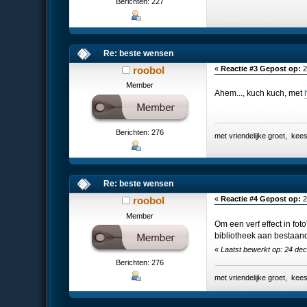
Berichten: 227
Re: beste wensen
roobol
«
Reactie #3 Gepost op:
2
Member
Ahem..., kuch kuch, met
Berichten: 276
met vriendelijke groet, k
Re: beste wensen
roobol
«
Reactie #4 Gepost op:
2
Member
Om een verf effect in foto
bibliotheek aan bestaande
«
Laatst bewerkt op: 24 de
Berichten: 276
met vriendelijke groet, k