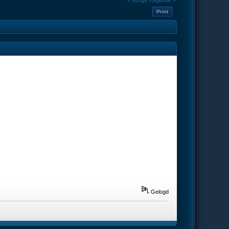
« vorige
volgende »
Print
Gelogd