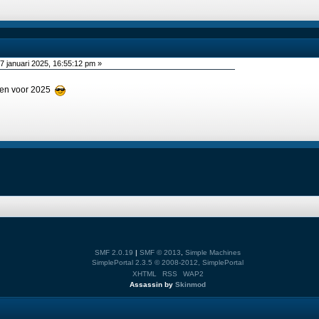
7 januari 2025, 16:55:12 pm »
sen voor 2025
SMF 2.0.19
|
SMF © 2013
,
Simple Machines
SimplePortal 2.3.5 © 2008-2012, SimplePortal
XHTML
RSS
WAP2
Assassin by
Skinmod