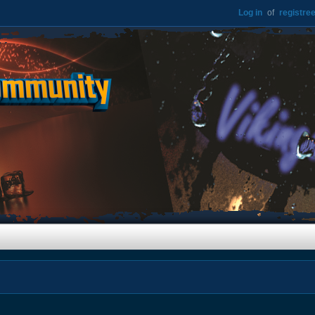
Log in
of
registree