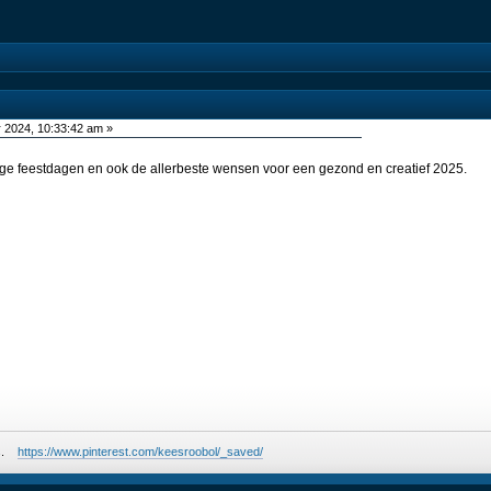
2024, 10:33:42 am »
ige feestdagen en ook de allerbeste wensen voor een gezond en creatief 2025.
ees.
https://www.pinterest.com/keesroobol/_saved/