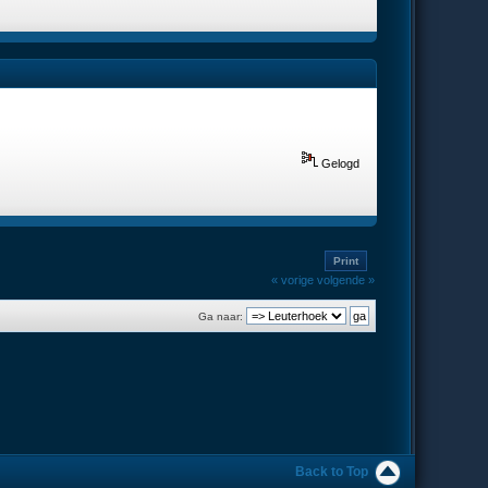
Gelogd
Print
« vorige
volgende »
Ga naar:
Back to Top