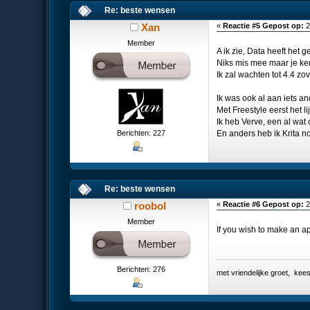
Re: beste wensen
Xan
«
Reactie #5 Gepost op:
2
Member
A ik zie, Data heeft het g
Niks mis mee maar je ken
Ik zal wachten tot 4.4 zov
Ik was ook al aan iets a
Met Freestyle eerst het 
Ik heb Verve, een al wat
Berichten: 227
En anders heb ik Krita n
Re: beste wensen
roobol
«
Reactie #6 Gepost op:
2
Member
If you wish to make an ap
Berichten: 276
met vriendelijke groet, k