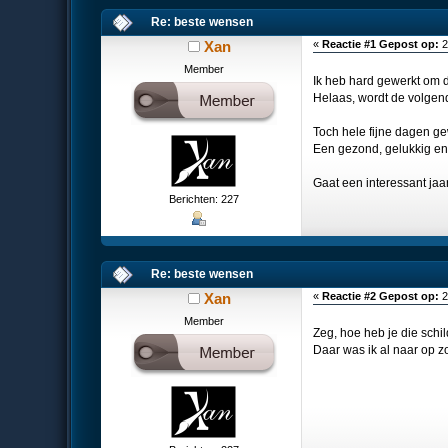
Re: beste wensen
Xan
«
Reactie #1 Gepost op:
2
Member
Ik heb hard gewerkt om d
Helaas, wordt de volgen
Toch hele fijne dagen ge
Een gezond, gelukkig en 
Gaat een interessant jaa
Berichten: 227
Re: beste wensen
Xan
«
Reactie #2 Gepost op:
2
Member
Zeg, hoe heb je die schil
Daar was ik al naar op z