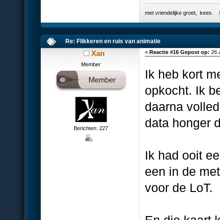
met vriendelijke groet, kees.
Re: Flikkeren en ruis van animatie
Xan
«
Reactie #16 Gepost op:
26 a
Member
Ik heb kort 
opkocht. Ik 
daarna volle
data honger 
Berichten: 227
Ik had ooit e
een in de me
voor de LoT.
En die kaart 