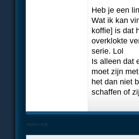
Heb je een l
Wat ik kan v
koffie] is da
overklokte ve
serie. Lol
Is alleen dat 
moet zijn met
het dan niet
schaffen of zi
Pagina's:
1
[
2
]