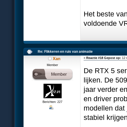
Het beste van
voldoende V
Re: Flikkeren en ruis van animatie
Xan
«
Reactie #18 Gepost op:
12 
Member
De RTX 5 seri
lijken. De 50
jaar verder e
en driver pro
Berichten: 227
modellen dat 
stabiel krijgen