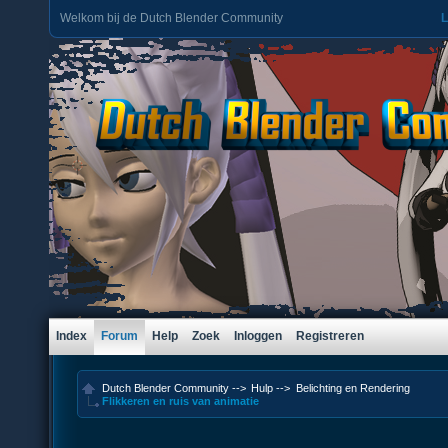
Welkom bij de Dutch Blender Community
L
Index
Forum
Help
Zoek
Inloggen
Registreren
Dutch Blender Community
-->
Hulp
-->
Belichting en Rendering
Flikkeren en ruis van animatie