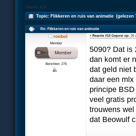
Pagina's:
1
[
2
]
Topic: Flikkeren en ruis van animatie (gelezen 
Re: Flikkeren en ruis van animatie
roobol
«
Reactie #15 Gepost op:
26 a
Member
5090? Dat is 
dan komt er 
Berichten: 276
dat geld niet
daar een mlx
principe BSD 
veel gratis p
trouwens wel 
dat Beowulf cl