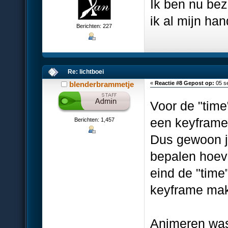
Ik ben nu bez
ik al mijn ha
Berichten: 227
Re: lichtboei
blenderbrammetje
«
Reactie #8 Gepost op:
05 s
Voor de "time
een keyframe
Berichten: 1,457
Dus gewoon je
bepalen hoeve
eind de "time
keyframe ma
Animeren was 