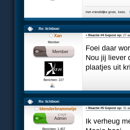
met vriendelijke groet, kees.
Re: lichtboei
Xan
«
Reactie #4 Gepost op:
27 au
Member
Foei daar wor
Nou jij liever 
plaatjes uit kr
Berichten: 227
Re: lichtboei
blenderbrammetje
«
Reactie #5 Gepost op:
31 au
Ik verheug me
Berichten: 1,457