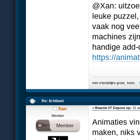
@Xan: uitzoe
leuke puzzel,
vaak nog veel
machines zijn
handige add-o
https://anima
met vriendelijke groet, kees.
Re: lichtboei
Xan
«
Reactie #7 Gepost op:
31 au
Member
Animaties vin
maken, niks v