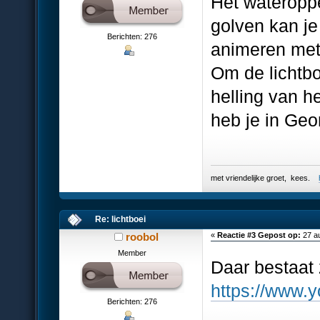
Het wateroppe
golven kan je
Berichten: 276
animeren met 
Om de lichtb
helling van h
heb je in Geo
met vriendelijke groet, kees.
Re: lichtboei
roobol
«
Reactie #3 Gepost op:
27 au
Member
Daar bestaat 
https://www
Berichten: 276