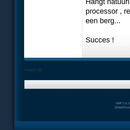
Hangt natuurl
processor , r
een berg...
Succes !
Pagina's: [
1
]
SMF 2.0.1
SimplePort