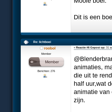
Mooie boei.
Dit is een b
Re: lichtboei
roobol
«
Reactie #6 Gepost op:
31 au
Member
@Blenderbram
animaties, ma
Berichten: 276
die uit te re
half uur,wat 
animatie van
zijn.