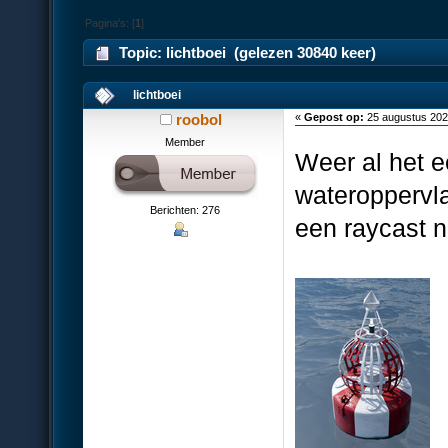
Pagina's: [
1
]
Topic: lichtboei (gelezen 30840 keer)
lichtboei
roobol
«
Gepost op:
25 augustus 202
Member
Weer al het e
wateroppervla
Berichten: 276
een raycast 