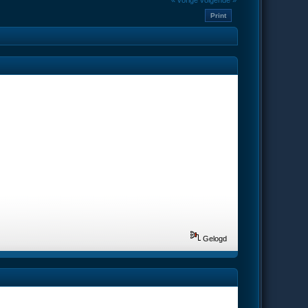
« vorige
volgende »
Print
Gelogd