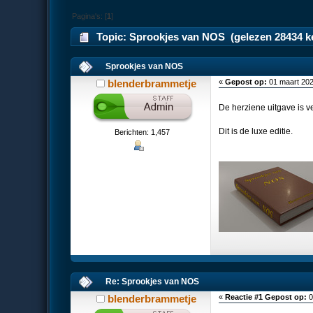
Pagina's: [
1
]
Topic: Sprookjes van NOS (gelezen 28434 k
Sprookjes van NOS
blenderbrammetje
«
Gepost op:
01 maart 202
De herziene uitgave is 
Dit is de luxe editie.
Berichten: 1,457
Re: Sprookjes van NOS
blenderbrammetje
«
Reactie #1 Gepost op:
0