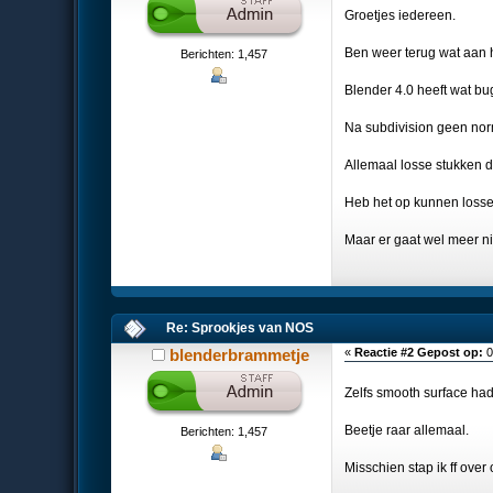
Groetjes iedereen.
Ben weer terug wat aan 
Berichten: 1,457
Blender 4.0 heeft wat bu
Na subdivision geen no
Allemaal losse stukken d
Heb het op kunnen lossen
Maar er gaat wel meer ni
Re: Sprookjes van NOS
blenderbrammetje
«
Reactie #2 Gepost op:
0
Zelfs smooth surface ha
Beetje raar allemaal.
Berichten: 1,457
Misschien stap ik ff over 