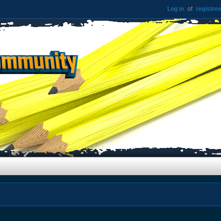
Log in
of
registree