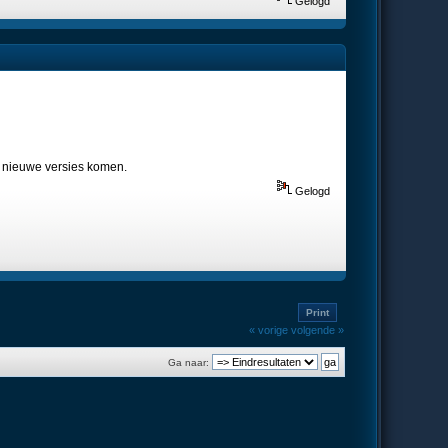
Gelogd
el nieuwe versies komen.
Gelogd
Print
« vorige
volgende »
Ga naar: