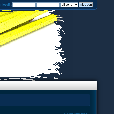
r jezelf
.