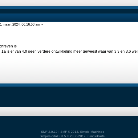
1 maart 2024, 06:16:53 am »
chreven is
4.1a is er van 4.0 geen verdere ontwikkeling meer geweest waar van 3.3 en 3.6 w
SMF 2.0.19
|
SMF © 2013
,
Simple Machines
SimplePortal 2.3.5 © 2008-2012, SimplePortal