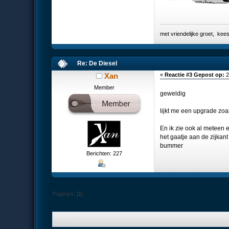
met vriendelijke groet, k
Re: De Diesel
Xan
«
Reactie #3 Gepost op:
2
Member
geweldig
lijkt me een upgrade zoal
En ik zie ook al meteen e
het gaatje aan de zijka
bummer
Berichten: 227
Pagina's: [
1
]