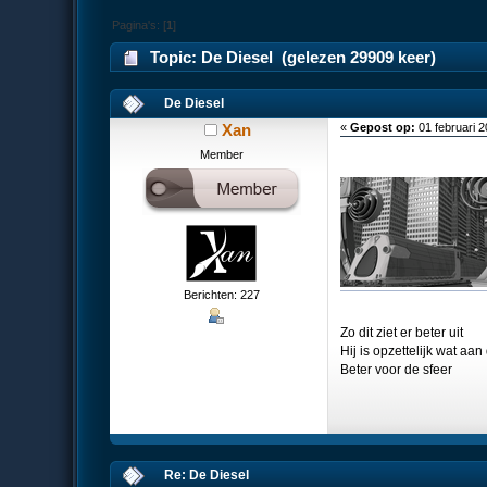
Pagina's: [
1
]
Topic: De Diesel (gelezen 29909 keer)
De Diesel
Xan
«
Gepost op:
01 februari 
Member
Berichten: 227
Zo dit ziet er beter uit
Hij is opzettelijk wat aa
Beter voor de sfeer
Re: De Diesel