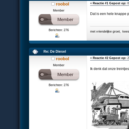
roobol
«
Reactie #1 Gepost op:
0
Member
Dat is een hele knappe 
Berichten: 276
met vriendelijke groet, k
Re: De Diesel
roobol
«
Reactie #2 Gepost op:
2
Member
Ik denk dat onze treintje
Berichten: 276