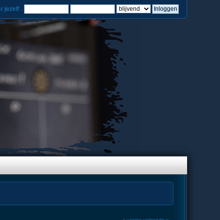
r jezelf
.