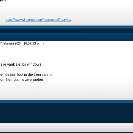
ees.
https://www.pinterest.com/keesroobol/_saved/
7 februari 2024, 18:57:13 pm »
s je vaak ziet bij windows
en design fout in die trein van mij
nt om hem aan te zwengelen