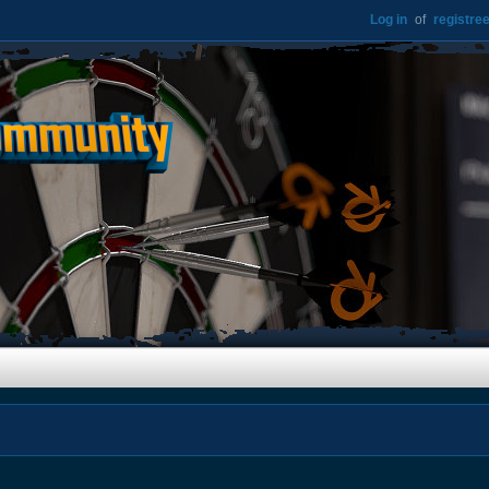
Log in
of
registree