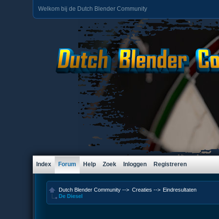
Welkom bij de Dutch Blender Community
Index
Forum
Help
Zoek
Inloggen
Registreren
Dutch Blender Community
-->
Creaties
-->
Eindresultaten
De Diesel