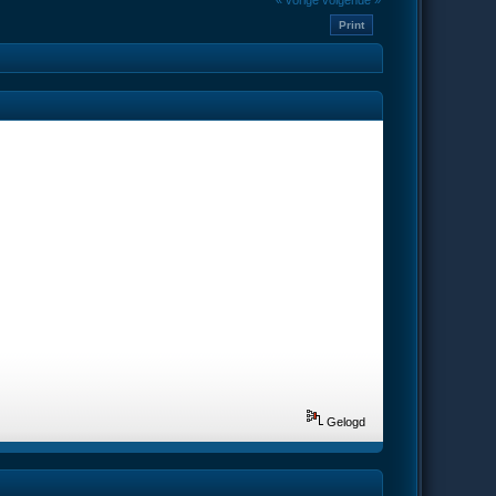
« vorige
volgende »
Print
Gelogd