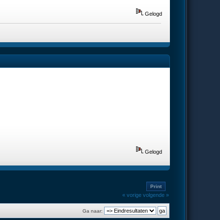
Gelogd
Gelogd
Print
« vorige
volgende »
Ga naar: