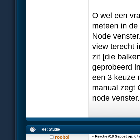
O wel een vra
meteen in de
Node venster.
view terecht 
zit [die balke
geprobeerd in
een 3 keuze m
manual zegt C
node venster.
Re: Studie
roobol
«
Reactie #18 Gepost op:
07 