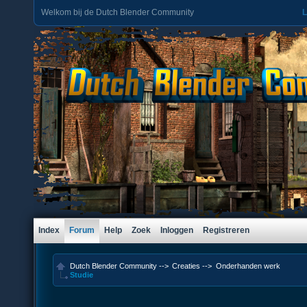
Welkom bij de Dutch Blender Community
L
Index
Forum
Help
Zoek
Inloggen
Registreren
Dutch Blender Community
-->
Creaties
-->
Onderhanden werk
Studie