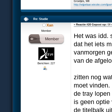
Groetjes, Wil
http://wijpelaar.wixsite.com/ijpar
Re: Studie
Xan
«
Reactie #20 Gepost op:
08 
Member
Het was idd. 
dat het iets 
vanmorgen geü
van de afgelo
Berichten: 227
zitten nog wa
moet vinden. 
de tray lopen
is geen optie
de titelbalk u