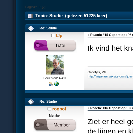
Pagina's:
1
[
2
]
Topic: Studie (gelezen 51225 keer)
Re: Studie
IJp
«
Reactie #15 Gepost op:
06 
Ik vind het k
Groetjes, Wil
http://wijpelaar.wixsite.com/ijpar
Berichten: 4,411
Re: Studie
roobol
«
Reactie #16 Gepost op:
07 
Member
Ziet er heel 
de lijnen en k