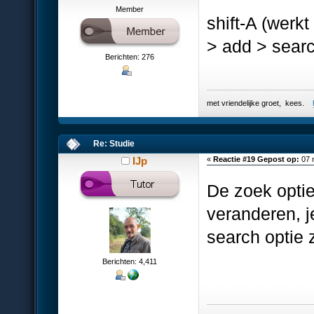
Member
shift-A (werk
> add > search
Berichten: 276
met vriendelijke groet, kees.
Re: Studie
IJp
«
Reactie #19 Gepost op:
07 
De zoek opti
veranderen, j
search optie 
Berichten: 4,411