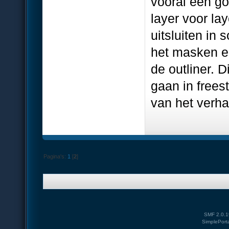
vooral een go
layer voor la
uitsluiten in
het masken e
de outliner. D
gaan in frees
van het verha
Pagina's:
1
[
2
]
SMF 2.0.1
SimplePort