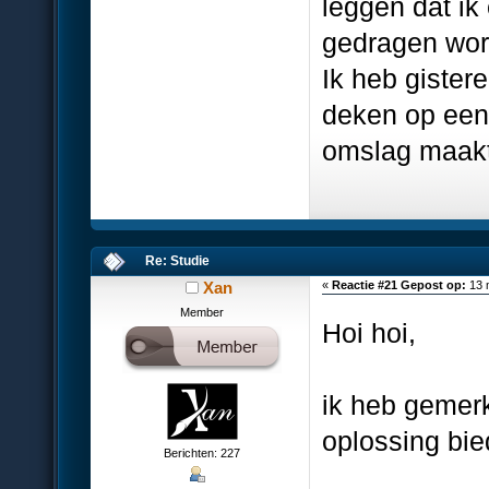
leggen dat ik
gedragen word
Ik heb giste
deken op een
omslag maakt 
Re: Studie
Xan
«
Reactie #21 Gepost op:
13 
Member
Hoi hoi,
ik heb gemerkt
oplossing bie
Berichten: 227