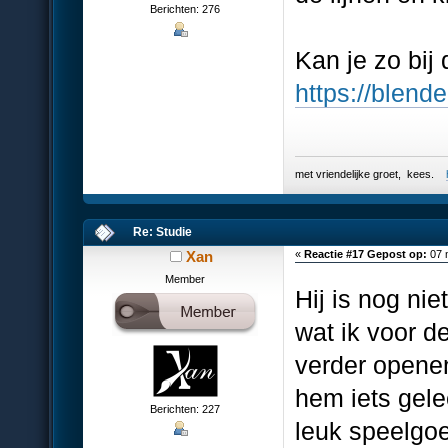
Berichten: 276
Kan je zo bij
https://blende
met vriendelijke groet, kees.
Re: Studie
Xan
«
Reactie #17 Gepost op:
07 
Member
Hij is nog nie
wat ik voor d
verder openen
hem iets gele
Berichten: 227
leuk speelgo