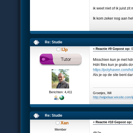
ik weet niet of ik juist
Ik kom zeker nog aan het 
Re: Studie
IJp
«
Reactie #9 Gepost op:
0
Misschien kun je met hdr
Hdri files kun je gratis
https://polyhaven.com/hd
Als je op de site bent da
Berichten: 4,411
Groetjes, Wil
http://wijpelaar.wixsite.com/i
Re: Studie
Xan
«
Reactie #10 Gepost op:
Member