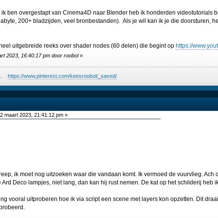
en ik ben overgestapt van Cinema4D naar Blender heb ik honderden videotutorials 
abyte, 200+ bladzijden, veel bronbestanden). Als je wil kan ik je die doorsturen, h
el uitgebreide reeks over shader nodes (60 delen) die begint op
https://www.yo
art 2023, 16:40:17 pm door roobol
»
ees.
https://www.pinterest.com/keesroobol/_saved/
2 maart 2023, 21:41:12 pm »
streep, ik moet nog uitzoeken waar die vandaan komt. Ik vermoed de vuurvlieg. Ach de
e Ard Deco lampjes, niet lang, dan kan hij rust nemen. De kat op het schilderij heb 
ing vooral uitproberen hoe ik via script een scene met layers kon opzetten. Dit draai
eprobeerd.