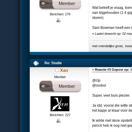
Wat betreft je vraag, to
van bijgehouden (1.4 gig
Berichten: 276
sturen).
Sam Bowman heeft een he
«
Laatst bewerkt op: 02 ma
met vriendelijke groet, k
Re: Studie
Xan
«
Reactie #3 Gepost op:
0
Member
@IJp
@roobol
Super, veel buis plezier.
Ja idd. vooral die witte 
het kapje al klaar voor d
Berichten: 227
Ik wilde met deze opstell
pencil heb ik nog niet g