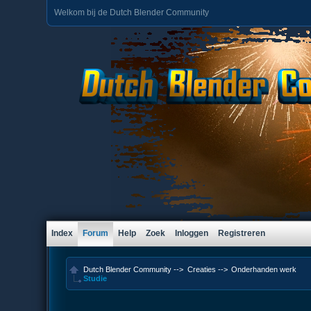
Welkom bij de Dutch Blender Community
Index
Forum
Help
Zoek
Inloggen
Registreren
Dutch Blender Community
-->
Creaties
-->
Onderhanden werk
Studie