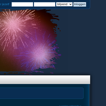
r jezelf
.