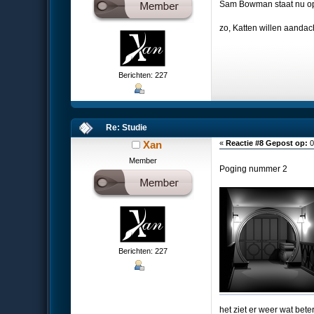
Sam Bowman staat nu o
zo, Katten willen aandach
Berichten: 227
Re: Studie
Xan
«
Reactie #8 Gepost op:
0
Member
Poging nummer 2
Berichten: 227
het ziet er weer wat bet