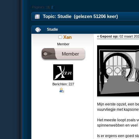
Pagina's: [
1
]
2
Topic: Studie (gelezen 51206 keer)
Studie
Xan
«
Gepost op:
02 maart 202
Member
Berichten: 227
Mijn eerste opzet, een 
vuurvliegje met kapsones
Het meeste loopt zoals v
spinnenwebben en veel s
Is er ergens een goed st