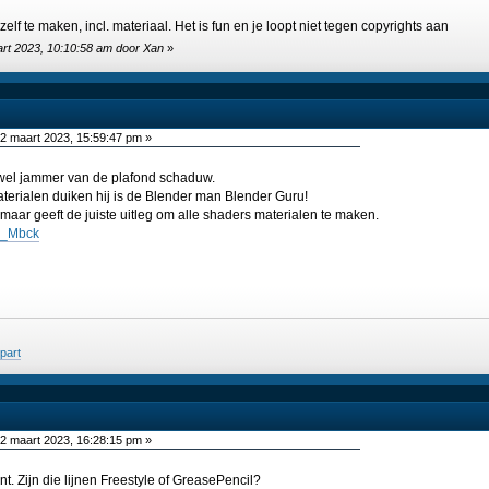
zelf te maken, incl. materiaal. Het is fun en je loopt niet tegen copyrights aan
art 2023, 10:10:58 am door Xan
»
2 maart 2023, 15:59:47 pm »
t wel jammer van de plafond schaduw.
aterialen duiken hij is de Blender man Blender Guru!
 maar geeft de juiste uitleg om alle shaders materialen te maken.
C_Mbck
jpart
2 maart 2023, 16:28:15 pm »
ent. Zijn die lijnen Freestyle of GreasePencil?