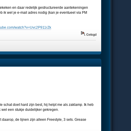
bekeken en daar redelijk gestructureerde aantekeningen
eb ik wel je e-mail adres nodig (kan je eventueel via PM
utube.com/watch?v=Uvc2P911rZk
Gelogd
 schat doet hard zijn best, hij helpt me als zaklamp. Ik heb
ik wel een stukje duidelijker gekregen.
t daarop, de lijnen zijn alleen Freestyle, 3 sets. Grease