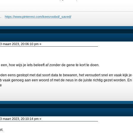
ees.
https://www.pinterest.com/keesroobol/_saved/
3 maart 2023, 20:06:10 pm »
een, hoe wijs je iets beleeft af zonder de gene te kort te doen.
leden eens gestopt met dat soort data te bewaren, het veroudert snel en vaak kijk je
eb vaak genoeg aan een woord of met de neus in de juiste richtig gezet worden. En ik
be
3 maart 2023, 20:10:14 pm »
et.