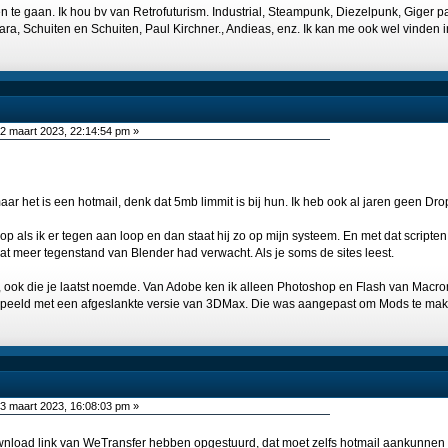
 te gaan. Ik hou bv van Retrofuturism. Industrial, Steampunk, Diezelpunk, Giger pa
ara, Schuiten en Schuiten, Paul Kirchner., Andieas, enz. Ik kan me ook wel vinden in
2 maart 2023, 22:14:54 pm »
aar het is een hotmail, denk dat 5mb limmit is bij hun. Ik heb ook al jaren geen Dr
 op als ik er tegen aan loop en dan staat hij zo op mijn systeem. En met dat scripten k
at meer tegenstand van Blender had verwacht. Als je soms de sites leest.
t, ook die je laatst noemde. Van Adobe ken ik alleen Photoshop en Flash van Mac
speeld met een afgeslankte versie van 3DMax. Die was aangepast om Mods te maken
3 maart 2023, 16:08:03 pm »
wnload link van WeTransfer hebben opgestuurd, dat moet zelfs hotmail aankunnen ;