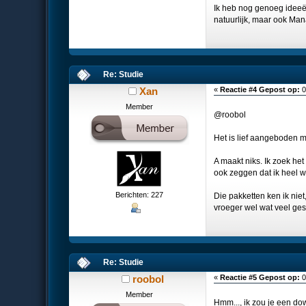
Ik heb nog genoeg ideeën
natuurlijk, maar ook Man
Re: Studie
Xan
«
Reactie #4 Gepost op:
0
Member
@roobol
Het is lief aangeboden m
A maakt niks. Ik zoek het
ook zeggen dat ik heel w
Berichten: 227
Die pakketten ken ik nie
vroeger wel wat veel ge
Re: Studie
roobol
«
Reactie #5 Gepost op:
0
Member
Hmm..., ik zou je een do