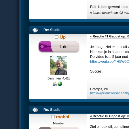
Edit: Ik ben gewent alles 
«
Laatst bewerkt op: 02 ma
Re: Studie
IJp
«
Reactie #1 Gepost op:
0
Je image ziet er leuk ui
Hier kun je in shaders m
De video is al 5 jaar oud
https://youtu.be/4H5W6
Succes.
Berichten: 4,411
Groetjes, Wil
http://wijpelaar.wixsite.com/i
Re: Studie
roobol
«
Reactie #2 Gepost op:
0
Member
Ziet er leuk uit, complim