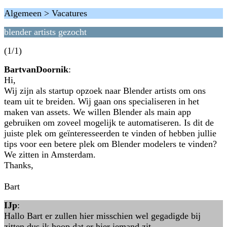
Algemeen > Vacatures
blender artists gezocht
(1/1)
BartvanDoornik
:
Hi,
Wij zijn als startup opzoek naar Blender artists om ons
team uit te breiden. Wij gaan ons specialiseren in het
maken van assets. We willen Blender als main app
gebruiken om zoveel mogelijk te automatiseren. Is dit de
juiste plek om geïnteresseerden te vinden of hebben jullie
tips voor een betere plek om Blender modelers te vinden?
We zitten in Amsterdam.
Thanks,
Bart
IJp
:
Hallo Bart er zullen hier misschien wel gegadigde bij
zitten dus ik hoop dat er hier iemand zit.