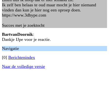
Ik zelf ben helaas te oud maar mocht je hier niemand
vinden dan kun je hier nog een oproep doen.
https://www.3dhype.com
Succes met je zoektocht
BartvanDoornik
:
Dankje IJpe voor je reactie.
Navigatie
[0]
Berichtenindex
Naar de volledige versie