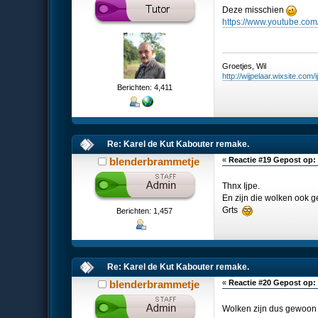
Deze misschien
https://www.youtube.co
Groetjes, Wil
http://wijpelaar.wixsite.com/i
Berichten: 4,411
Re: Karel de Kut Kabouter remake.
blenderbrammetje
«
Reactie #19 Gepost op:
Thnx Ijpe.
En zijn die wolken ook 
Grts
Berichten: 1,457
Re: Karel de Kut Kabouter remake.
blenderbrammetje
«
Reactie #20 Gepost op:
Wolken zijn dus gewoon 