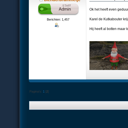
Ok het heeft even geduur
Karel de Kutkabouter krij
Berichten: 1,457
Hij heeft al botten maar 
Pagina's:
1
[
2
]