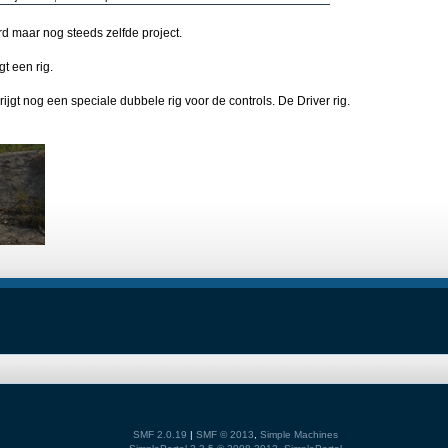
d maar nog steeds zelfde project.
gt een rig.
krijgt nog een speciale dubbele rig voor de controls. De Driver rig.
SMF 2.0.19
|
SMF © 2013
,
Simple Machines