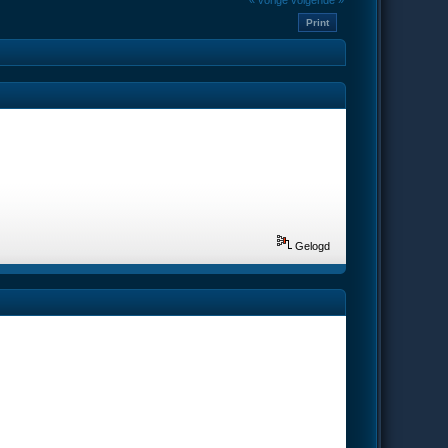
« vorige
volgende »
Print
Gelogd