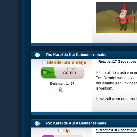
Re: Karel de Kut Kabouter remake.
blenderbrammetje
«
Reactie #17 Gepost op:
Ik ben bij de crash van 
Een Blender world textur
Als iemand een link heeft.
Berichten: 1,457
Is welkom.
Ik zal zelf weer eens zoek
Re: Karel de Kut Kabouter remake.
IJp
«
Reactie #18 Gepost op: