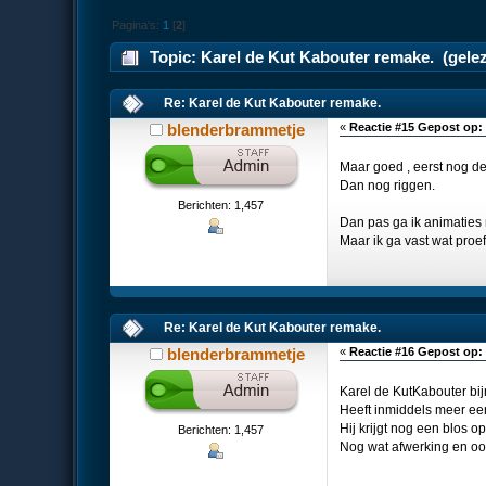
Pagina's:
1
[
2
]
Topic: Karel de Kut Kabouter remake. (gele
Re: Karel de Kut Kabouter remake.
blenderbrammetje
«
Reactie #15 Gepost op:
Maar goed , eerst nog de
Dan nog riggen.
Berichten: 1,457
Dan pas ga ik animaties 
Maar ik ga vast wat proef
Re: Karel de Kut Kabouter remake.
blenderbrammetje
«
Reactie #16 Gepost op:
Karel de KutKabouter bij
Heeft inmiddels meer een
Hij krijgt nog een blos o
Berichten: 1,457
Nog wat afwerking en oo