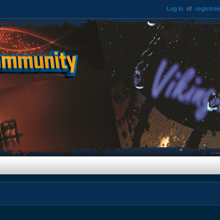
Log in
of
registree