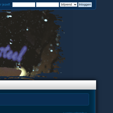
r jezelf
.