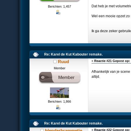
Dat heb je met volumetri
Berichten: 1,457
Wel een mooie opzet zo
Ik ga deze zeker gebrui
Re: Karel de Kut Kabouter remake.
Ruud
«
Reactie #21 Gepost op:
Member
Afhankelijk van je scene
altijd.
Berichten: 1,866
Re: Karel de Kut Kabouter remake.
blenderbrammetje
«
Reactie #22 Gepost op: