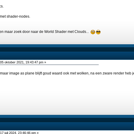
cs.
 met shader-nodes.
ken maar zoek door naar de World Shader met Clouds...
05 oktober 2021, 19:43:47 pm »
 maar image as plane blijft goud waard ook met wolken, na een zware render heb je
17 juli 2024, 23:46:46 pm »