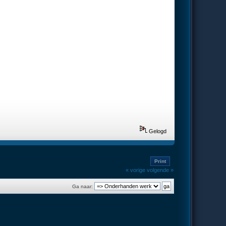
Gelogd
Print
« vorige
volgende »
Ga naar: