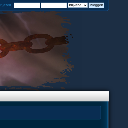
r jezelf
.