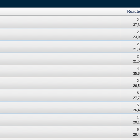
Reacti
.
2
37,3
2
23,0
2
21,3
2
21,5
4
35,8
2
26,5
5
27,7
5
26,4
1
20,1
6
28,4