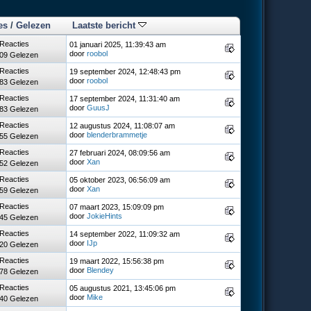
es
/
Gelezen
Laatste bericht
 Reacties
01 januari 2025, 11:39:43 am
door
roobol
09 Gelezen
 Reacties
19 september 2024, 12:48:43 pm
door
roobol
83 Gelezen
 Reacties
17 september 2024, 11:31:40 am
door
GuusJ
83 Gelezen
 Reacties
12 augustus 2024, 11:08:07 am
door
blenderbrammetje
55 Gelezen
 Reacties
27 februari 2024, 08:09:56 am
door
Xan
52 Gelezen
 Reacties
05 oktober 2023, 06:56:09 am
door
Xan
59 Gelezen
 Reacties
07 maart 2023, 15:09:09 pm
door
JokieHints
45 Gelezen
 Reacties
14 september 2022, 11:09:32 am
door
IJp
20 Gelezen
 Reacties
19 maart 2022, 15:56:38 pm
door
Blendey
78 Gelezen
 Reacties
05 augustus 2021, 13:45:06 pm
door
Mike
40 Gelezen