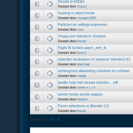
Decals in KitOps
Gestart door
GuusJ
Scaling in object mode
Gestart door
voyager1890
Particles en settings kopieeren
Gestart door
rozz
Vraag over tutorial in Youtube
Gestart door
Anouk
Rigify IK locked upper_arm_ik
Gestart door
koos2
objecten verdwijnen in viewport. blender2.83
Gestart door
danchap
achtergrond afbeelding schuiven en schalen
Gestart door
reekje
beetje hulp met nieuwe belnder.... pfff
Gestart door
swets
«
1
2
»
senior noobs eerste stapjes
Gestart door
bastion
Faces selecteren in Blender 2.8
Gestart door
Anouk
Pagina's: [
1
]
2
3
...
6