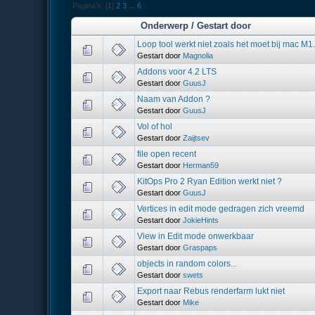
Pagina's: [
1
]
2
3
...
6
Onderwerp
/
Gestart door
Loop tool werkt niet zoals het moet bij mac M1
Gestart door
Magnolia
Addons voor 4.2 LTS
Gestart door
GuusJ
Naam van Addon ?
Gestart door
GuusJ
Vol of hol
Gestart door
Zaijtsev
file open recent
Gestart door
Herman59
KitOps Pro 2 Ryan Edition werkt niet ?
Gestart door
GuusJ
Vertices in edit mode gedragen zich vreemd
Gestart door
JokieHints
View in Edit mode onwerkbaar
Gestart door
Graspaps
objects in random colors...
Gestart door
swets
Export naar Rebus renderfarm lukt niet
Gestart door
Mike