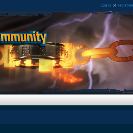
Log in
of
registree