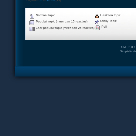
Normaal topic
Gesloten topic
Sticky Topic
Populair topic (meer dan 15 reacties)
Poll
Zeer populair topic (meer dan 25 reacties)
SMF 2.0.1
SimplePort