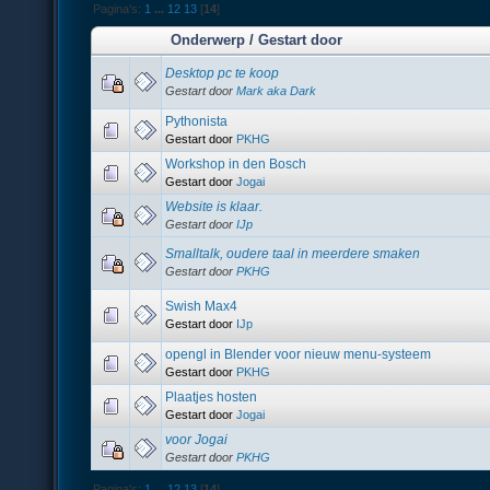
Pagina's:
1
...
12
13
[
14
]
Onderwerp
/
Gestart door
Desktop pc te koop
Gestart door
Mark aka Dark
Pythonista
Gestart door
PKHG
Workshop in den Bosch
Gestart door
Jogai
Website is klaar.
Gestart door
IJp
Smalltalk, oudere taal in meerdere smaken
Gestart door
PKHG
Swish Max4
Gestart door
IJp
opengl in Blender voor nieuw menu-systeem
Gestart door
PKHG
Plaatjes hosten
Gestart door
Jogai
voor Jogai
Gestart door
PKHG
Pagina's:
1
...
12
13
[
14
]