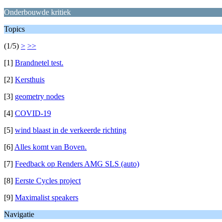
Onderbouwde kritiek
Topics
(1/5)
>
>>
[1]
Brandnetel test.
[2]
Kersthuis
[3]
geometry nodes
[4]
COVID-19
[5]
wind blaast in de verkeerde richting
[6]
Alles komt van Boven.
[7]
Feedback op Renders AMG SLS (auto)
[8]
Eerste Cycles project
[9]
Maximalist speakers
Navigatie