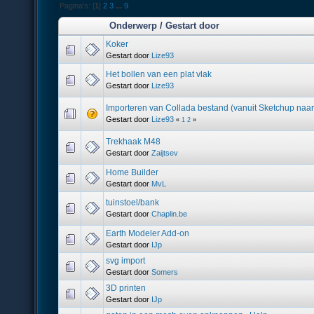
Pagina's: [
1
]
2
3
...
9
Onderwerp
/
Gestart door
Koker
Gestart door
Lize93
Het bollen van een plat vlak
Gestart door
Lize93
Importeren van Collada bestand (vanuit Sketchup naar
Gestart door
Lize93
«
1
2
»
Trekhaak M48
Gestart door
Zaijtsev
Home Builder
Gestart door
MvL
tuinstoel/bank
Gestart door
Chaplin.be
Earth Modeler Add-on
Gestart door
IJp
svg import
Gestart door
Somers
3D printen
Gestart door
IJp