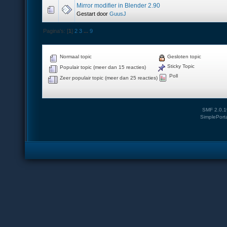
Mirror modifier in Blender 2.90
Gestart door
GuusJ
Pagina's: [
1
]
2
3
...
9
Normaal topic
Gesloten topic
Sticky Topic
Populair topic (meer dan 15 reacties)
Poll
Zeer populair topic (meer dan 25 reacties)
SMF 2.0.1
SimplePort