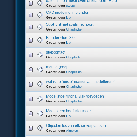
gaten in een mesh even opknappen...Help
Gestart door
swets
CAD modeling in blender
Gestart door
IJp
Spotlight niet zoals het hoort
Gestart door
Chaplin.be
Blender Guru 3.0
Gestart door
IJp
stopcontact
Gestart door
Chaplin.be
meubelgreep
Gestart door
Chaplin.be
wat is de "juiste" manier van modelleren?
Gestart door
Chaplin.be
Model stoel tutorial vlak toevoegen
Gestart door
Chaplin.be
Modelleren hoeft niet meer
Gestart door
IJp
Objecten los van elkaar verplaatsen.
Gestart door
wimblen