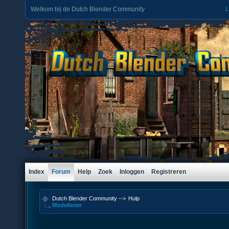
Welkom bij de Dutch Blender Community
L
Index
Forum
Help
Zoek
Inloggen
Registreren
Dutch Blender Community
-->
Hulp
Modelleren