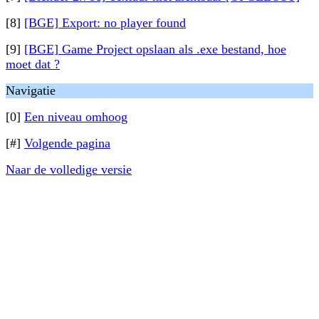
[8]
[BGE] Export: no player found
[9]
[BGE] Game Project opslaan als .exe bestand, hoe
moet dat ?
Navigatie
[0]
Een niveau omhoog
[#]
Volgende pagina
Naar de volledige versie