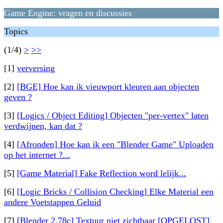
Game Engine: vragen en discussies
Topics
(1/4)
>
>>
[1]
verversing
[2]
[BGE] Hoe kan ik vieuwport kleuren aan objecten
geven ?
[3]
[Logics / Object Editing] Objecten "per-vertex" laten
verdwijnen, kan dat ?
[4]
[Afronden] Hoe kan ik een "Blender Game" Uploaden
op het internet ?...
[5]
[Game Material] Fake Reflection word lelijk...
[6]
[Logic Bricks / Collision Checking] Elke Material een
andere Voetstappen Geluid
[7]
[Blender 2.78c] Textuur niet zichtbaar [OPGELOST]