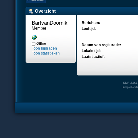
Profielinfo
Overzicht
BartvanDoornik 
Berichten:
Member
Leeftijd:
Offline
Datum van registratie:
Toon bijdragen
Lokale tijd:
Toon statistieken
Laatst actief:
SMF 2.0.1
SimplePort