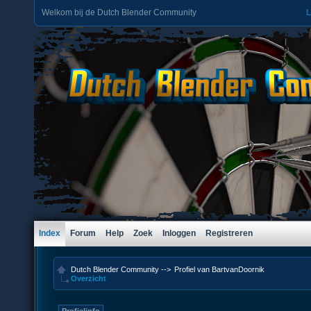
Welkom bij de Dutch Blender Community
L
Index
Forum
Help
Zoek
Inloggen
Registreren
Dutch Blender Community
-->
Profiel van BartvanDoornik
Overzicht