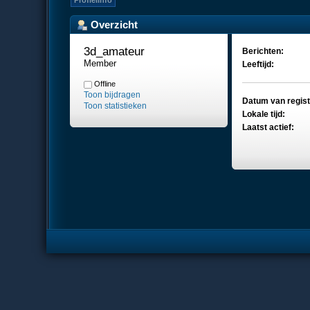
Profielinfo
Overzicht
3d_amateur 
Berichten:
Member
Leeftijd:
Offline
Toon bijdragen
Datum van regist
Toon statistieken
Lokale tijd:
Laatst actief: