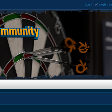
Log in
of
registree