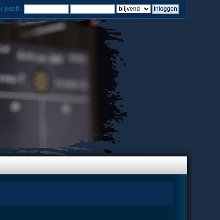
r jezelf
.