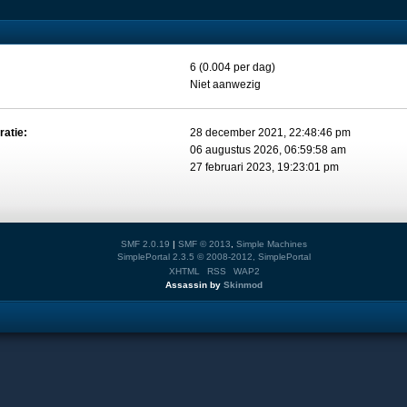
6 (0.004 per dag)
Niet aanwezig
ratie:
28 december 2021, 22:48:46 pm
06 augustus 2026, 06:59:58 am
27 februari 2023, 19:23:01 pm
SMF 2.0.19
|
SMF © 2013
,
Simple Machines
SimplePortal 2.3.5 © 2008-2012, SimplePortal
XHTML
RSS
WAP2
Assassin by
Skinmod