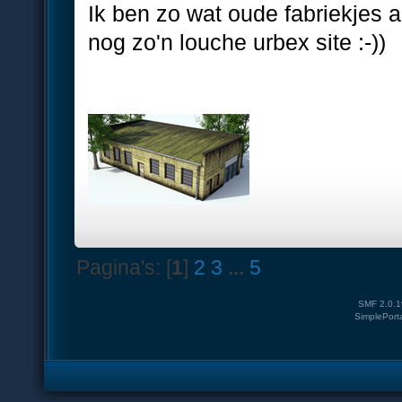
Ik ben zo wat oude fabriekjes 
nog zo'n louche urbex site :-))
Pagina's: [
1
]
2
3
...
5
SMF 2.0.1
SimplePort