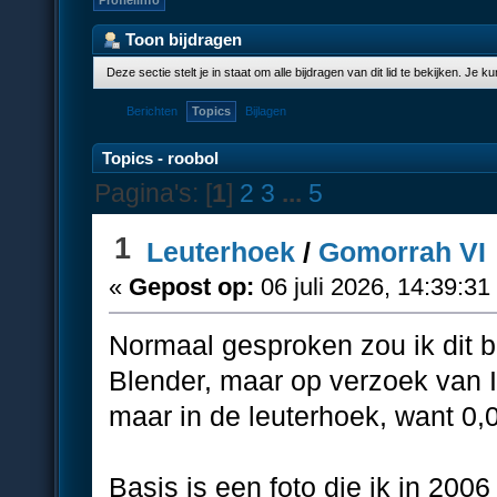
Profielinfo
Toon bijdragen
Deze sectie stelt je in staat om alle bijdragen van dit lid te bekijken. Je 
Berichten
Topics
Bijlagen
Topics - roobol
Pagina's: [
1
]
2
3
...
5
1
Leuterhoek
/
Gomorrah VI
«
Gepost op:
06 juli 2026, 14:39:31
Normaal gesproken zou ik dit b
Blender, maar op verzoek van I
maar in de leuterhoek, want 0
Basis is een foto die ik in 200