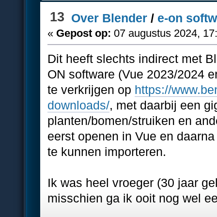
13
Over Blender
/
e-on softw
«
Gepost op:
07 augustus 2024, 17
Dit heeft slechts indirect met
ON software (Vue 2023/2024 en 
te verkrijgen op
https://www.be
downloads/
, met daarbij een gi
planten/bomen/struiken en and
eerst openen in Vue en daarna 
te kunnen importeren.
Ik was heel vroeger (30 jaar ge
misschien ga ik ooit nog wel e