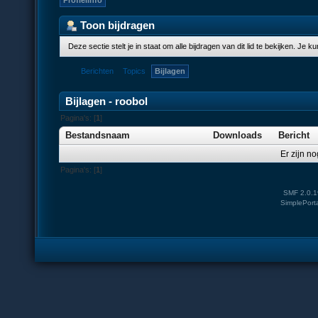
Profielinfo
Toon bijdragen
Deze sectie stelt je in staat om alle bijdragen van dit lid te bekijken. Je 
Berichten
Topics
Bijlagen
Bijlagen - roobol
Pagina's: [
1
]
Bestandsnaam
Downloads
Bericht
Er zijn no
Pagina's: [
1
]
SMF 2.0.1
SimplePort